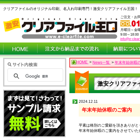
クリアファイルのオリジナル印刷、名入れ印刷専門！激安クリアファイル王国！
ご注文・お
月曜日～金
9:00～18:0
info@e-clear
HOME
>
News一覧
>
年末年始休暇
激安クリアファイ
2024.12.11
年末年始休暇のご案内
平素は格別のご愛顧を頂きありがと
年末年始休暇のご案内をさせていた