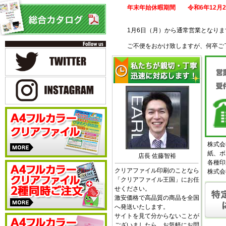
年末年始休暇期間 令和6年12月2
1月6日（月）から通常営業となりま
ご不便をおかけ致しますが、何卒ご
株式会
紙、ボ
店長 佐藤智裕
各種印
クリアファイル印刷のことなら
株式会
「クリアファイル王国」にお任
せください。
激安価格で高品質の商品を全国
へ発送いたします。
サイトを見て分からないことが
ございましたら、お気軽にお問