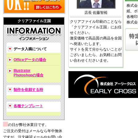
株式会
紙、ボ
店長 佐藤智裕
各種印
クリアファイル王国
クリアファイル印刷のことなら
株式会
「クリアファイル王国」にお任
せください。
激安価格で高品質の商品を全国
へ発送いたします。
データ入稿について
サイトを見て分からないことが
ございましたら、お気軽にお問
Officeデータの場合
い合わせくださいませ。
Illustrator
Photoshopの場合
制作を依頼する時
各種テンプレート
の日が弊社休業日です。
ご注文の受付はメールなら年中無休
ですが、注文確認メールやお問い合