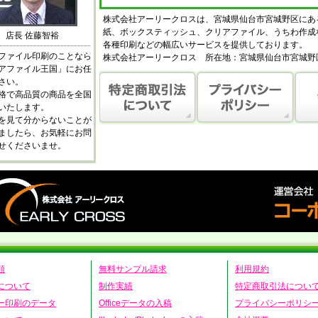
株式会社アーリークロスは、宮城県仙台市宮城野区にあ
紙、ボックスティッシュ、クリアファイル、うちわ作成
店長 佐藤智裕
各種印刷などの幅広いサービスを提供しております。
ファイル印刷のことなら
株式会社アーリークロス 所在地：宮城県仙台市宮城野区新
アファイル王国」にお任
さい。
格で高品質の商品を全国
いたします。
を見て分からないことが
ましたら、お気軽にお問
せくださいませ。
類
無料サンプル請求
利用規約
について
制作実績
特定商取引法につい
ー印刷のデータ
Officeデータの入稿
プライバシーポリシ