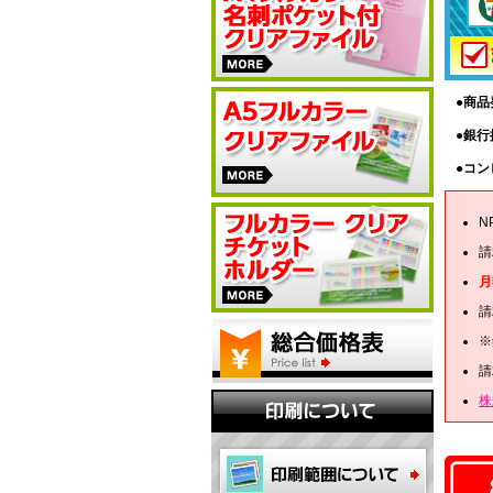
●商
●銀
●コ
N
請
月
請
※
請
株