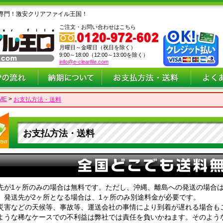
専門！激安クリアファイル王国！
ご注文・お問い合わせはこちら
月曜日～金曜日（祝日を除く）
9:00～18:00（12:00～13:00を除く）
info@e-clearfile.com
ME
>
お支払方法・送料
お支払方法・送料
先が1ヶ所のみの場合は無料です。ただし、沖縄、離島への発送の場合
、発送先が2ヶ所となる場合は、1ヶ所のみ別途料金が必要です。
災害などの天候等、事故等、運送会社の事情により到着が遅れる場合も
ような稀なケースでの不利益は弊社では責任を負いかねます。そのよう