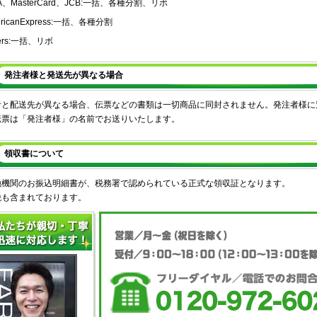
SA、MasterCard、JCB:一括、各種分割、リボ
ricanExpress:一括、各種分割
ners:一括、リボ
発注者様と発送先が異なる場合
者と配送先が異なる場合、伝票などの書類は一切商品に同封されません。発注者様に
伝票は「発注者様」の名前でお送りいたします。
領収書について
融機関のお振込明細書が、税務署で認められている正式な領収証となります。
税も含まれております。