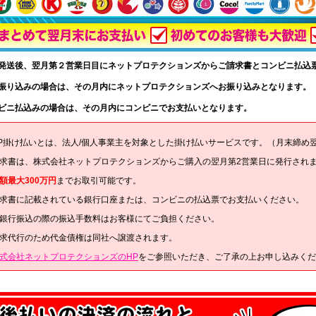
品発送後、翌月第２営業日目にネットプロテクションズからご請求書とコンビニ払込
行振り込みの場合は、その月内にネットプロテクションズへお振り込みとなります。
ンビニ払込みの場合は、その月内にコンビニでお支払いとなります。
P掛け払いとは、法人/個人事業主を対象とした掛け払いサービスです。（月末締め
求書は、株式会社ネットプロテクションズからご購入の翌月第2営業日に発行され
額最大300万円
までお取引可能です。
求書に記載されている銀行口座または、コンビニの払込票でお支払いください。
銀行振込の際の振込手数料はお客様にてご負担ください。
求代行のため代金債権は同社へ譲渡されます。
式会社ネットプロテクションズのHP
をご参照いただき、ご了承の上お申し込みくだ