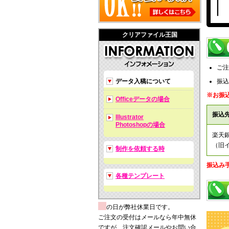
クリアファイル王国
ご注
データ入稿について
振込
※お振
Officeデータの場合
振込
Illustrator
Photoshopの場合
楽天
（旧
制作を依頼する時
振込み
各種テンプレート
の日が弊社休業日です。
ご注文の受付はメールなら年中無休
ですが、注文確認メールやお問い合