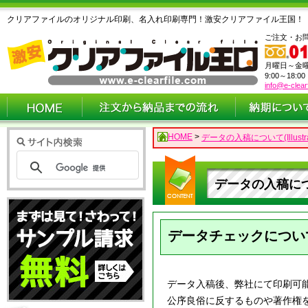
クリアファイルのオリジナル印刷、名入れ印刷専門！激安クリアファイル王国！
ご注文・お
月曜日～金
9:00～18:0
info@e-clear
HOME
>
データの入稿について(Illustrat
データの入稿について(
データチェックについ
データ入稿後、弊社にて印刷可
公序良俗に反するものや著作権