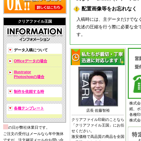
配置画像等をお忘れなく
入稿時には、主データだけでな
クリアファイル王国
先述の圧縮を行う際に必要な全
す。
データ入稿について
Officeデータの場合
Illustrator
Photoshopの場合
制作を依頼する時
株式会
各種テンプレート
紙、ボ
店長 佐藤智裕
各種印
クリアファイル印刷のことなら
株式会
「クリアファイル王国」にお任
の日が弊社休業日です。
せください。
ご注文の受付はメールなら年中無休
激安価格で高品質の商品を全国
ですが、注文確認メールやお問い合