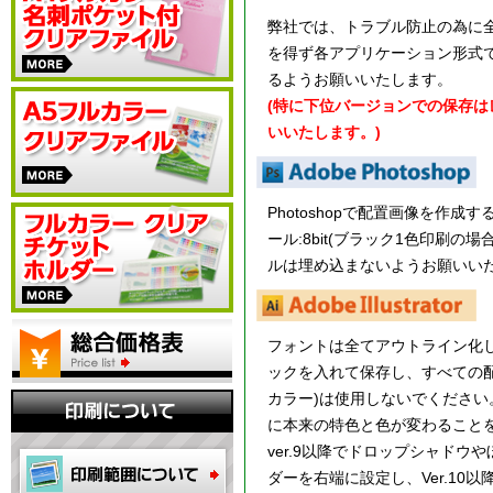
弊社では、トラブル防止の為に全
を得ず各アプリケーション形式
るようお願いいたします。
(特に下位バージョンでの保存
いいたします。)
Photoshopで配置画像を作成
ール:8bit(ブラック1色印刷の場
ルは埋め込まないようお願いい
フォントは全てアウトライン化し、I
ックを入れて保存し、すべての配
カラー)は使用しないでください
に本来の特色と色が変わること
ver.9以降でドロップシャド
ダーを右端に設定し、Ver.1