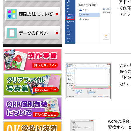
アドイ
て保存
（アプ
この
保存
「P
さい
wordの
変換する」