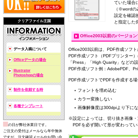
ていた場合
（※wor
設定を確認
クリアファイル王国
と指定した
Office2003以前のバージョ
データ入稿について
Office2003以前は、PDF作成
PDF作成ソフト（PDFプリンタ
Officeデータの場合
「Press」「High Quarity
PDF作成ソフト例：AdobePDF、Pr
Illustrator
Photoshopの場合
PDF作成ソフトでPDFを作成す
制作を依頼する時
フォントを埋め込む
カラー変換しない
各種テンプレート
画像解像度は300dpiより下に
※設定によっては、切り抜き画像・
PDFを必ず開いて形が変わって
の日が弊社休業日です。
ご注文の受付はメールなら年中無休
ですが、注文確認メールやお問い合