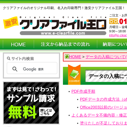
クリアファイルのオリジナル印刷、名入れ印刷専門！激安クリアファイル王国！
ご注文・お
月曜日～金
9:00～18:0
info@e-clear
HOME
>
データの入稿について(O
データの入稿につい
PDF作成手順
PDFデータの作成方法（off
Office2003以前のバー
よくあるデータ不備内容・修正
塗りたしが不足しており