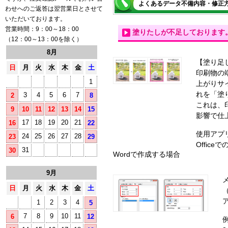
よくあるデータ不備内容・修正
わせへのご返答は翌営業日とさせて
いただいております。
営業時間：9：00～18：00
塗りたしが不足しております
（12：00～13：00を除く）
8月
【塗り足
日
月
火
水
木
金
土
印刷物の
1
上がりサ
れを「塗
3
4
5
6
7
2
8
これは、
9
10
11
12
13
14
15
影響で仕
17
18
19
20
21
16
22
使用アプ
24
25
26
27
28
23
29
Offic
31
30
Wordで作成する場合
9月
日
月
火
水
木
金
土
1
2
3
4
5
7
8
9
10
11
6
12