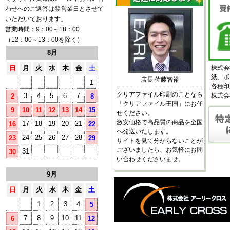
わせへのご返答は翌営業日とさせて
いただいております。
営業時間：9：00～18：00
（12：00～13：00を除く）
8月
日
月
火
水
木
金
土
株式会
紙、ボ
店長 佐藤智裕
1
各種印
クリアファイル印刷のことなら
3
4
5
6
7
株式会
2
8
「クリアファイル王国」にお任
9
10
11
12
13
14
15
せください。
激安価格で高品質の商品を全国
17
18
19
20
21
16
22
へ発送いたします。
24
25
26
27
28
23
29
サイトを見て分からないことが
ございましたら、お気軽にお問
31
30
い合わせくださいませ。
9月
日
月
火
水
木
金
土
1
2
3
4
5
7
8
9
10
11
6
12