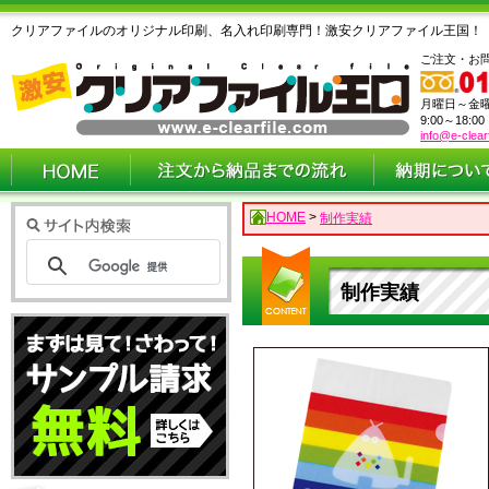
クリアファイルのオリジナル印刷、名入れ印刷専門！激安クリアファイル王国！
ご注文・お
月曜日～金
9:00～18:0
info@e-clear
HOME
>
制作実績
制作実績