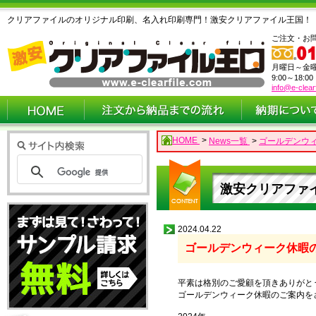
クリアファイルのオリジナル印刷、名入れ印刷専門！激安クリアファイル王国！
ご注文・お
月曜日～金
9:00～18:0
info@e-clear
HOME
>
News一覧
>
ゴールデンウ
激安クリアファイ
2024.04.22
ゴールデンウィーク休暇
平素は格別のご愛顧を頂きありがと
ゴールデンウィーク休暇のご案内を