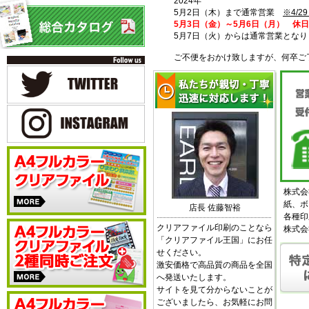
2024年
5月2日（木）まで通常営業
※4/
5月3日（金）～5月6日（月） 休日
5月7日（火）からは通常営業となり
ご不便をおかけ致しますが、何卒ご
株式会
紙、ボ
店長 佐藤智裕
各種印
クリアファイル印刷のことなら
株式会
「クリアファイル王国」にお任
せください。
激安価格で高品質の商品を全国
へ発送いたします。
サイトを見て分からないことが
ございましたら、お気軽にお問