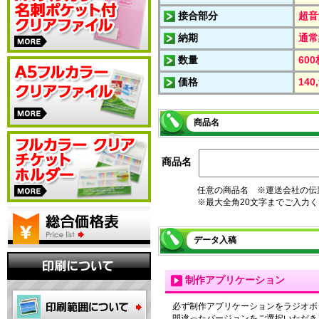
接合部分
超音
納期
通常
数量
600
価格
14
商品名
商品名
任意の商品名 ※運送会社の伝
※最大全角20文字までご入力
データ入稿
制作アプリケーション
必ず制作アプリケーションをラジオボ
間違ったバージョンをご選択いただき