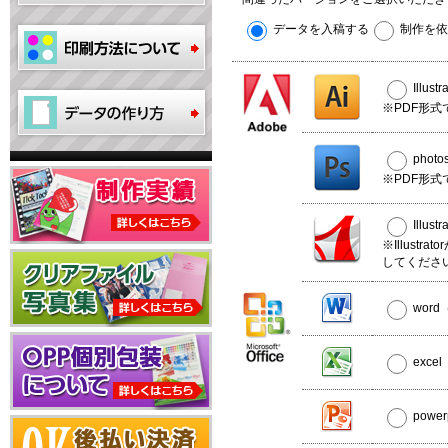
データを入稿する
制作を依
Illus
※PDF形式
phot
※PDF形式
Illus
※Illust
してくださ
wor
exce
powe