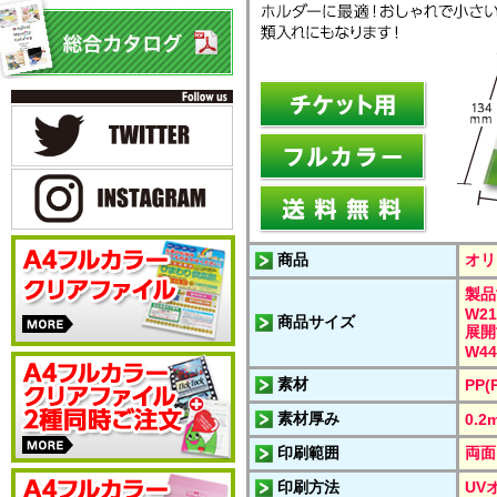
商品
オリ
製品
W21
商品サイズ
展開
W44
素材
PP(
素材厚み
0.2
印刷範囲
両面
印刷方法
UV