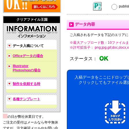
publ
クリアファイル王国
データ内容
ご入稿されるデータを下記のエリアに
※最大アップロード数：10ファイルま
データ入稿について
※許可拡張子： png,jpg,gif,doc,docx,xls,xls
Officeデータの場合
ステータス：
Illustrator
Photoshopの場合
入稿データをここにドロップ
クリックしてもファイル選
制作を依頼する時
各種テンプレート
の日が弊社休業日です。
ご注文の受付はメールなら年中無休
ですが、注文確認メールやお問い合