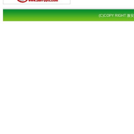
(C)COPY RIGHT 激安