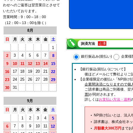
わせへのご返答は翌営業日とさせて
いただいております。
営業時間：9：00～18：00
（12：00～13：00を除く）
8月
日
月
火
水
木
金
土
決済方法
1
3
4
5
6
7
2
8
銀行振込み(前払い)
企業様
9
10
11
12
13
14
15
【銀行振込(前払い)について】
17
18
19
20
21
16
22
後ほどメールにて弊社よりご
24
25
26
27
28
【企業様限定の後払い「NP掛け払
23
29
企業間決済になりますので個
31
30
ご請求書は商品ご到着後、翌
票
]が同封されます。
詳しくは
お支払い方法・送料
9月
日
月
火
水
木
金
土
NP掛け払いとは、法人
1
2
3
4
5
請求書は、株式会社ネッ
7
8
9
10
11
6
12
月額最大300万円
までお