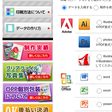
データを入稿する
制作を依
Illus
※PDF形式
phot
※PDF形式
Illus
※Illust
してくださ
wor
exce
powe