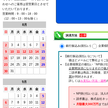
わせへのご返答は翌営業日とさせて
いただいております。
営業時間：9：00～18：00
（12：00～13：00を除く）
8月
日
月
火
水
木
金
土
決済方法
1
3
4
5
6
7
2
8
銀行振込み(前払い)
企業様
9
10
11
12
13
14
15
【銀行振込(前払い)について】
17
18
19
20
21
16
22
後ほどメールにて弊社よりご
24
25
26
27
28
【企業様限定の後払い「NP掛け払
23
29
企業間決済になりますので個
31
30
ご請求書は商品ご到着後、翌
票
]が同封されます。
詳しくは
お支払い方法・送料
9月
日
月
火
水
木
金
土
NP掛け払いとは、法人
1
2
3
4
5
請求書は、株式会社ネッ
7
8
9
10
11
6
12
月額最大300万円
までお