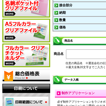
接合部分
納期
数量
価格
商品名
商品名
任意の商品名 ※運送会社の伝
※最大全角20文字までご入力
データ入稿
制作アプリケーション
必ず制作アプリケーションをラジオボ
間違ったバージョンをご選択いただき