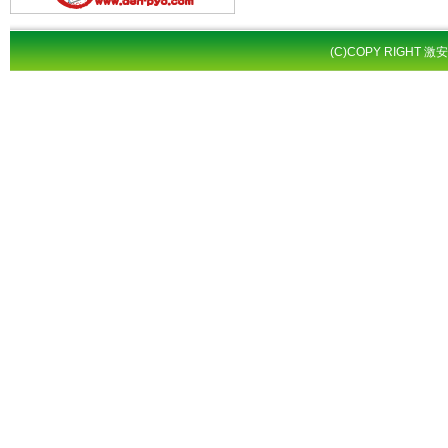
(C)COPY RIGHT 激安