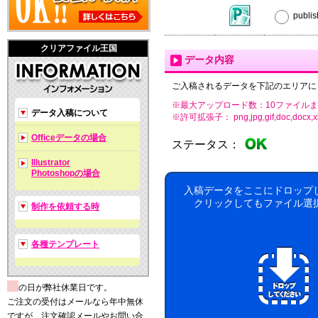
publ
クリアファイル王国
データ内容
ご入稿されるデータを下記のエリアに
※最大アップロード数：10ファイルま
データ入稿について
※許可拡張子： png,jpg,gif,doc,docx,xls,xls
Officeデータの場合
ステータス：
Illustrator
Photoshopの場合
入稿データをここにドロップ
クリックしてもファイル選
制作を依頼する時
各種テンプレート
の日が弊社休業日です。
ご注文の受付はメールなら年中無休
ですが、注文確認メールやお問い合