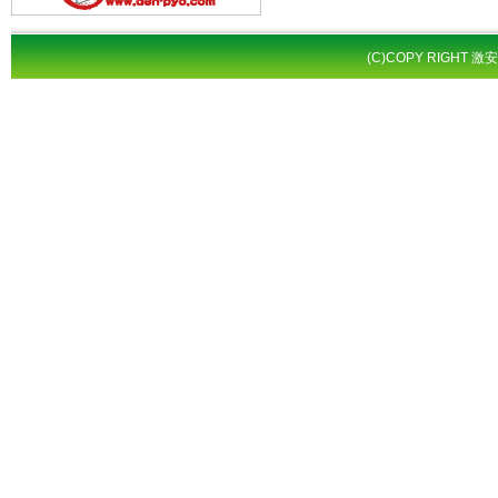
(C)COPY RIGHT 激安