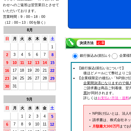
わせへのご返答は翌営業日とさせて
いただいております。
営業時間：9：00～18：00
（12：00～13：00を除く）
8月
日
月
火
水
木
金
土
決済方法
1
3
4
5
6
7
2
8
銀行振込み(前払い)
企業様
9
10
11
12
13
14
15
【銀行振込(前払い)について】
17
18
19
20
21
16
22
後ほどメールにて弊社よりご
24
25
26
27
28
【企業様限定の後払い「NP掛け払
23
29
企業間決済になりますので個
31
30
ご請求書は商品ご到着後、翌
票
]が同封されます。
詳しくは
お支払い方法・送料
9月
日
月
火
水
木
金
土
NP掛け払いとは、法人
1
2
3
4
5
請求書は、株式会社ネッ
7
8
9
10
11
6
12
月額最大300万円
までお