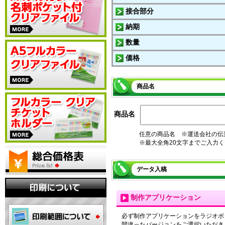
接合部分
納期
数量
価格
商品名
商品名
任意の商品名 ※運送会社の伝
※最大全角20文字までご入力
データ入稿
制作アプリケーション
必ず制作アプリケーションをラジオボ
間違ったバージョンをご選択いただき