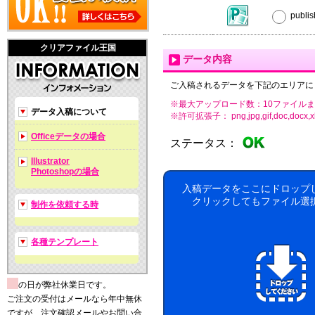
publ
クリアファイル王国
データ内容
ご入稿されるデータを下記のエリアに
※最大アップロード数：10ファイルま
データ入稿について
※許可拡張子： png,jpg,gif,doc,docx,xls,xls
Officeデータの場合
ステータス：
Illustrator
Photoshopの場合
入稿データをここにドロップ
クリックしてもファイル選
制作を依頼する時
各種テンプレート
の日が弊社休業日です。
ご注文の受付はメールなら年中無休
ですが、注文確認メールやお問い合