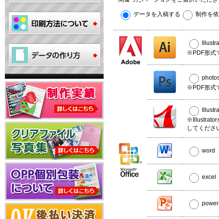
データを入稿する
制作を依
Illus
※PDF形式
phot
※PDF形式
Illus
※Illust
してくださ
wor
exce
powe