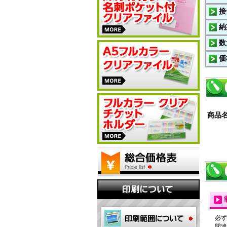
接
納
数
価
商品
必ず
間違