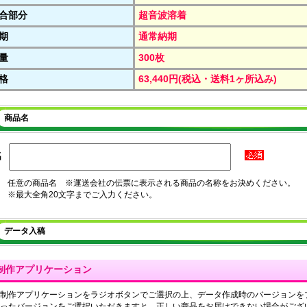
合部分
超音波溶着
期
通常納期
量
300枚
格
63,440円(税込・送料1ヶ所込み)
商品名
名
任意の商品名 ※運送会社の伝票に表示される商品の名称をお決めください。
※最大全角20文字までご入力ください。
データ入稿
制作アプリケーション
制作アプリケーションをラジオボタンでご選択の上、データ作成時のバージョンを
ったバージョンをご選択いただきますと、正しい商品をお届けできない場合がござ