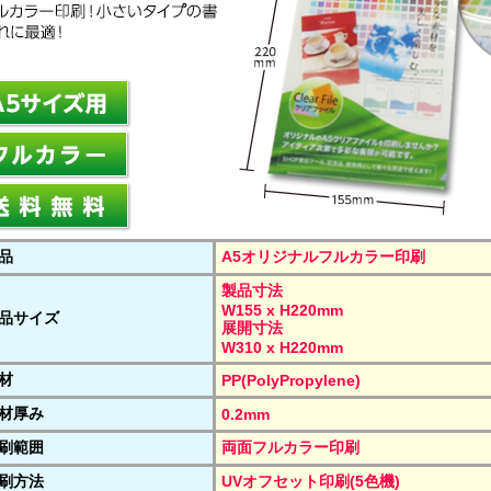
品
A5オリジナルフルカラー印刷
製品寸法
W155 x H220mm
品サイズ
展開寸法
W310 x H220mm
材
PP(PolyPropylene)
材厚み
0.2mm
刷範囲
両面フルカラー印刷
刷方法
UVオフセット印刷(5色機)