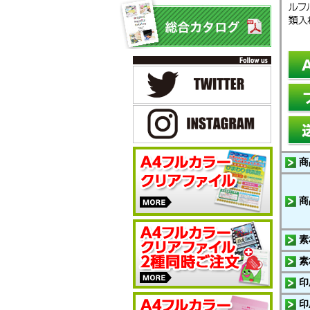
商
商
素
素
印
印