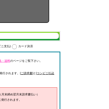
ビニ支払)
カード決済
法・送料
のページをご覧下さい。
発行されます。[
ご請求書
]と[
コンビニ払込
（月末締め翌月末請求書払い）
に発行されます。