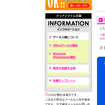
クリアファイル王国
ご入
※最
データ入稿について
※許可拡
Officeデータの場合
ス
Illustrator
Photoshopの場合
制作を依頼する時
各種テンプレート
の日が弊社休業日です。
ご注文の受付はメールなら年中無休
ですが、注文確認メールやお問い合