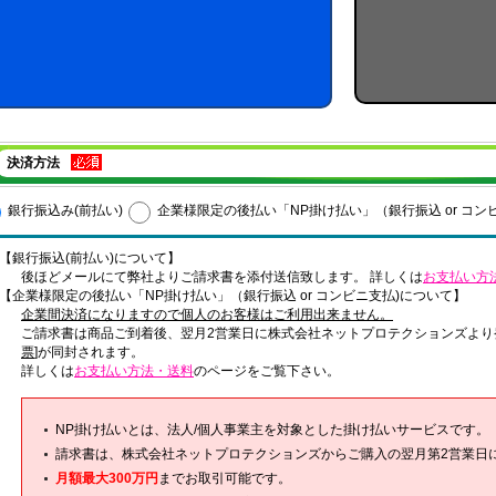
決済方法
銀行振込み(前払い)
企業様限定の後払い「NP掛け払い」（銀行振込 or コン
【銀行振込(前払い)について】
後ほどメールにて弊社よりご請求書を添付送信致します。 詳しくは
お支払い方
【企業様限定の後払い「NP掛け払い」（銀行振込 or コンビニ支払)について】
企業間決済になりますので個人のお客様はご利用出来ません。
ご請求書は商品ご到着後、翌月2営業日に株式会社ネットプロテクションズより
票
]が同封されます。
詳しくは
お支払い方法・送料
のページをご覧下さい。
NP掛け払いとは、法人/個人事業主を対象とした掛け払いサービスです。
請求書は、株式会社ネットプロテクションズからご購入の翌月第2営業日
月額最大300万円
までお取引可能です。