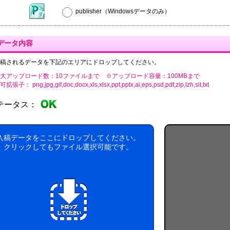
publisher（Windowsデータのみ）
データ内容
稿されるデータを下記のエリアにドロップしてください。
大アップロード数：10ファイルまで ※アップロード容量：100MBまで
張子： png,jpg,gif,doc,docx,xls,xlsx,ppt,pptx,ai,eps,psd,pdf,zip,lzh,sit,txt
テータス：
入稿データをここにドロップしてください。
クリックしてもファイル選択可能です。