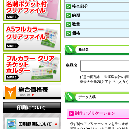
接合部分
納期
数量
価格
商品名
商品名
任意の商品名 ※運送会社の伝
※最大全角20文字までご入力
データ入稿
制作アプリケーション
必ず制作アプリケーションをラジオボ
間違ったバージョンをご選択いただき