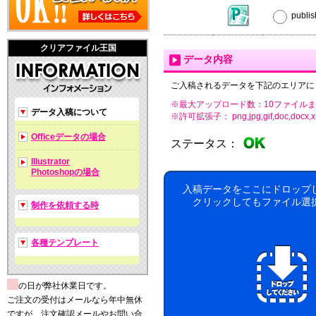
publ
クリアファイル王国
データ内容
ご入稿されるデータを下記のエリアに
※最大アップロード数：10ファイルま
データ入稿について
※許可拡張子： png,jpg,gif,doc,docx,xls,xls
Officeデータの場合
ステータス：
Illustrator
Photoshopの場合
入稿データをここにドロップ
クリックしてもファイル選
制作を依頼する時
各種テンプレート
の日が弊社休業日です。
ご注文の受付はメールなら年中無休
ですが、注文確認メールやお問い合