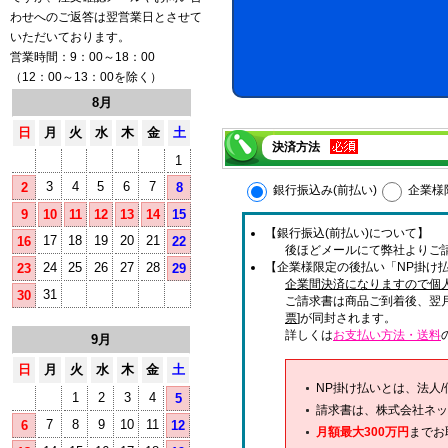
わせへのご返答は翌営業日とさせて
いただいております。
営業時間：9：00～18：00
（12：00～13：00を除く）
8月
日
月
火
水
木
金
土
決済方法
1
3
4
5
6
7
2
8
銀行振込み(前払い)
企業様
9
10
11
12
13
14
15
【銀行振込(前払い)について】
17
18
19
20
21
16
22
後ほどメールにて弊社よりご
24
25
26
27
28
【企業様限定の後払い「NP掛け払
23
29
企業間決済になりますので個
31
30
ご請求書は商品ご到着後、翌
票
]が同封されます。
詳しくは
お支払い方法・送料
9月
日
月
火
水
木
金
土
NP掛け払いとは、法人
1
2
3
4
5
請求書は、株式会社ネッ
7
8
9
10
11
6
12
月額最大300万円
までお