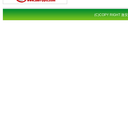
(C)COPY RIGHT 激安