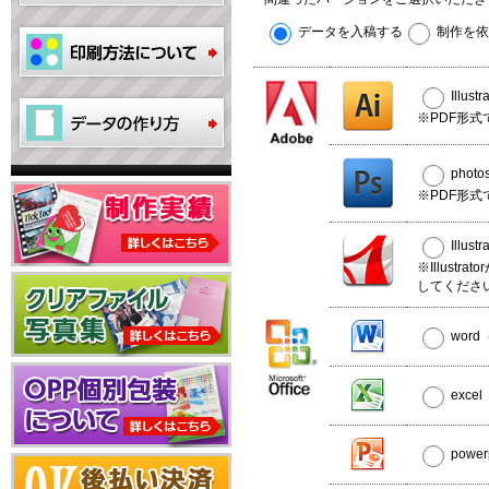
データを入稿する
制作を依
Illus
※PDF形式
phot
※PDF形式
Illus
※Illust
してくださ
wor
exce
powe