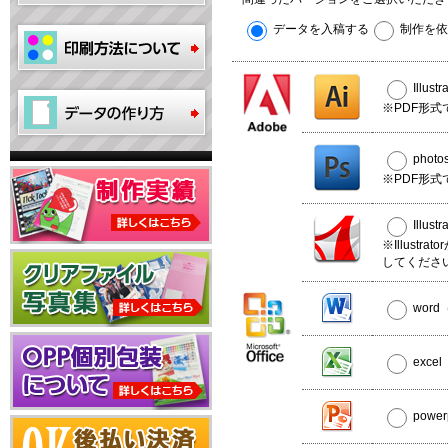
データを入稿する
制作を依
Illus
※PDF形式
phot
※PDF形式
Illus
※Illust
してくださ
wor
exce
powe