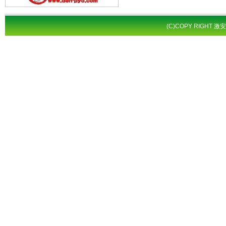
(C)COPY RIGHT 激安