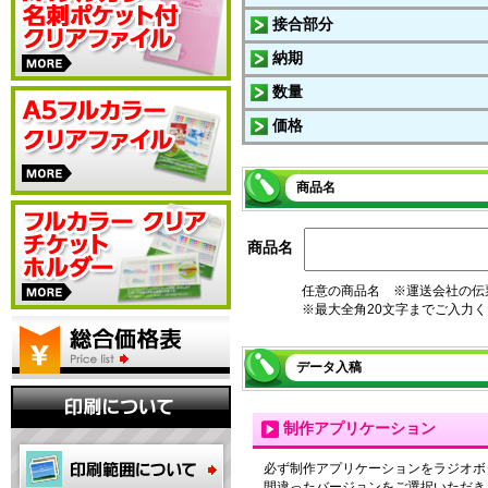
接合部分
納期
数量
価格
商品名
商品名
任意の商品名 ※運送会社の伝
※最大全角20文字までご入力
データ入稿
制作アプリケーション
必ず制作アプリケーションをラジオボ
間違ったバージョンをご選択いただき