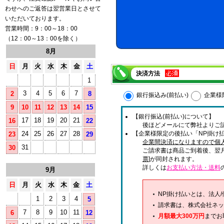
わせへのご返答は翌営業日とさせて
いただいております。
営業時間：9：00～18：00
（12：00～13：00を除く）
8月
日
月
火
水
木
金
土
決済方法
1
3
4
5
6
7
2
8
銀行振込み(前払い)
企業様
9
10
11
12
13
14
15
【銀行振込(前払い)について】
17
18
19
20
21
16
22
後ほどメールにて弊社よりご
24
25
26
27
28
【企業様限定の後払い「NP掛け払
23
29
企業間決済になりますので個
31
30
ご請求書は商品ご到着後、翌
票
]が同封されます。
詳しくは
お支払い方法・送料
9月
日
月
火
水
木
金
土
NP掛け払いとは、法人
1
2
3
4
5
請求書は、株式会社ネッ
7
8
9
10
11
6
12
月額最大300万円
までお