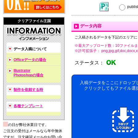
publ
クリアファイル王国
データ内容
ご入稿されるデータを下記のエリアに
※最大アップロード数：10ファイルま
データ入稿について
※許可拡張子： png,jpg,gif,doc,docx,xls,xls
Officeデータの場合
ステータス：
Illustrator
Photoshopの場合
入稿データをここにドロップ
クリックしてもファイル選
制作を依頼する時
各種テンプレート
の日が弊社休業日です。
ご注文の受付はメールなら年中無休
ですが、注文確認メールやお問い合