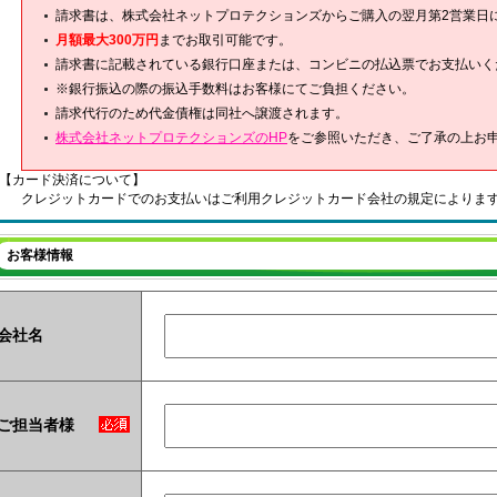
請求書は、株式会社ネットプロテクションズからご購入の翌月第2営業日
月額最大300万円
までお取引可能です。
請求書に記載されている銀行口座または、コンビニの払込票でお支払いく
※銀行振込の際の振込手数料はお客様にてご負担ください。
請求代行のため代金債権は同社へ譲渡されます。
株式会社ネットプロテクションズのHP
をご参照いただき、ご了承の上お
【カード決済について】
クレジットカードでのお支払いはご利用クレジットカード会社の規定によりま
お客様情報
会社名
ご担当者様