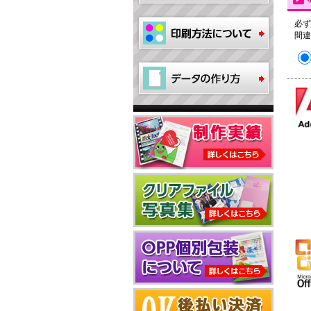
必ず
間違