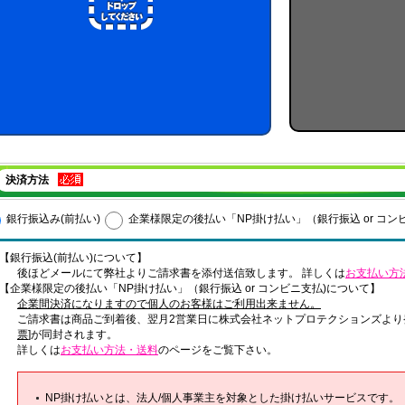
決済方法
銀行振込み(前払い)
企業様限定の後払い「NP掛け払い」（銀行振込 or コン
【銀行振込(前払い)について】
後ほどメールにて弊社よりご請求書を添付送信致します。 詳しくは
お支払い方
【企業様限定の後払い「NP掛け払い」（銀行振込 or コンビニ支払)について】
企業間決済になりますので個人のお客様はご利用出来ません。
ご請求書は商品ご到着後、翌月2営業日に株式会社ネットプロテクションズより
票
]が同封されます。
詳しくは
お支払い方法・送料
のページをご覧下さい。
NP掛け払いとは、法人/個人事業主を対象とした掛け払いサービスです。