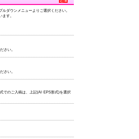
プルダウンメニューよりご選択ください。
います。
ください。
ください。
S形式でのご入稿は、上記(AI･EPS形式)を選択