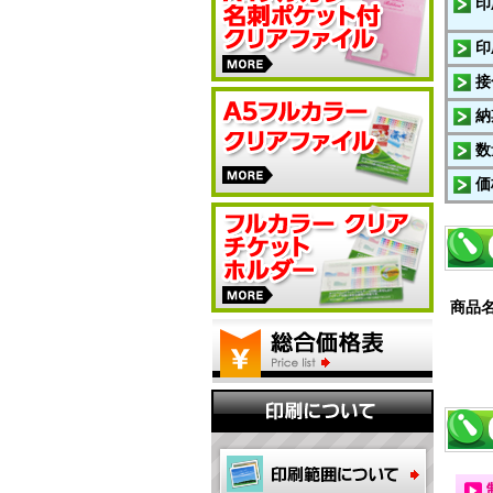
印
印
接
納
数
価
商品