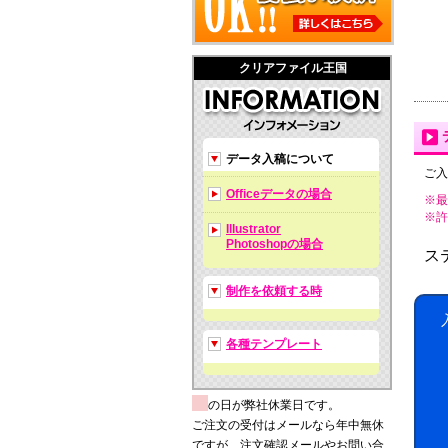
クリアファイル王国
データ入稿について
ご入
Officeデータの場合
※最
※許可拡
Illustrator
Photoshopの場合
ス
制作を依頼する時
各種テンプレート
の日が弊社休業日です。
ご注文の受付はメールなら年中無休
ですが、注文確認メールやお問い合