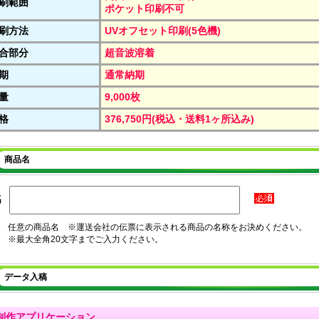
刷範囲
ポケット印刷不可
刷方法
UVオフセット印刷(5色機)
合部分
超音波溶着
期
通常納期
量
9,000枚
格
376,750円(税込・送料1ヶ所込み)
商品名
名
任意の商品名 ※運送会社の伝票に表示される商品の名称をお決めください。
※最大全角20文字までご入力ください。
データ入稿
制作アプリケーション