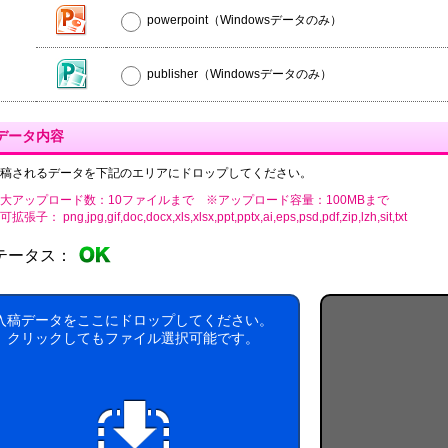
powerpoint（Windowsデータのみ）
publisher（Windowsデータのみ）
データ内容
稿されるデータを下記のエリアにドロップしてください。
大アップロード数：10ファイルまで ※アップロード容量：100MBまで
張子： png,jpg,gif,doc,docx,xls,xlsx,ppt,pptx,ai,eps,psd,pdf,zip,lzh,sit,txt
テータス：
入稿データをここにドロップしてください。
クリックしてもファイル選択可能です。