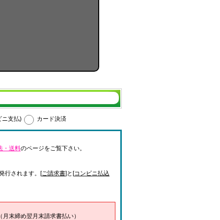
ビニ支払)
カード決済
法・送料
のページをご覧下さい。
発行されます。[
ご請求書
]と[
コンビニ払込
（月末締め翌月末請求書払い）