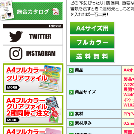
商品
A4
製品
W220
展開
商品サイズ
W440
ポケ
W102
素材
PP(P
素材厚み
0.2
両面