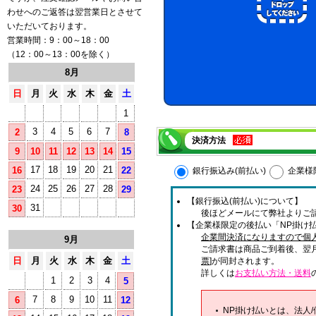
わせへのご返答は翌営業日とさせて
いただいております。
営業時間：9：00～18：00
（12：00～13：00を除く）
8月
日
月
火
水
木
金
土
1
3
4
5
6
7
2
8
決済方法
9
10
11
12
13
14
15
17
18
19
20
21
16
22
銀行振込み(前払い)
企業様
24
25
26
27
28
23
29
【銀行振込(前払い)について】
31
30
後ほどメールにて弊社よりご
【企業様限定の後払い「NP掛け払
企業間決済になりますので個
9月
ご請求書は商品ご到着後、翌
日
月
火
水
木
金
土
票
]が同封されます。
詳しくは
お支払い方法・送料
1
2
3
4
5
7
8
9
10
11
6
12
NP掛け払いとは、法人