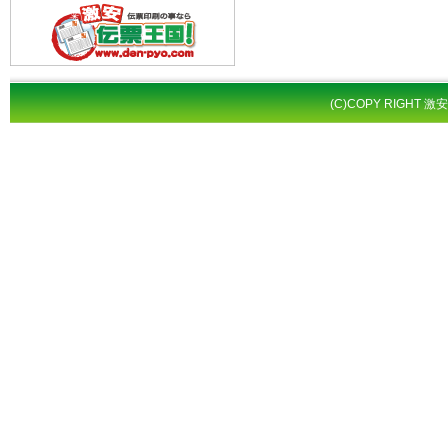
(C)COPY RIGHT 激安