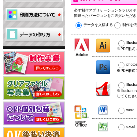
必ず制作アプリケーションをラジオボ
間違ったバージョンをご選択いただき
データを入稿する
制作を依
Illus
※PDF形式
phot
※PDF形式
Illus
※Illust
してくださ
wor
exce