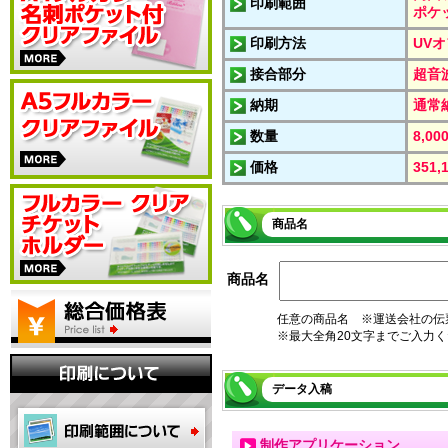
印刷範囲
ポケ
印刷方法
UVオ
接合部分
超音
納期
通常
数量
8,00
価格
351
商品名
商品名
任意の商品名 ※運送会社の伝
※最大全角20文字までご入力
データ入稿
制作アプリケーション