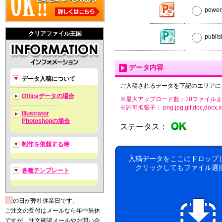
powe
クリアファイル王国
publ
データ内容
データ入稿について
ご入稿されるデータを下記のエリアに
Officeデータの場合
※最大アップロード数：10ファイルま
※許可拡張子： png,jpg,gif,doc,docx,xls,xls
Illustrator
Photoshopの場合
ステータス：
制作を依頼する時
入稿データをここにドロップ
クリックしてもファイル選
各種テンプレート
の日が弊社休業日です。
ご注文の受付はメールなら年中無休
ですが、注文確認メールやお問い合