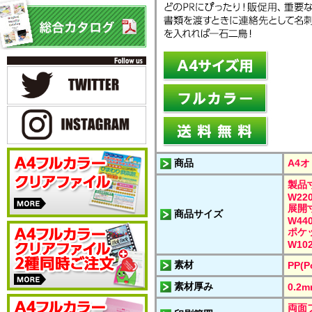
商品
A4
製品
W220
展開
商品サイズ
W440
ポケ
W102
素材
PP(P
素材厚み
0.2
両面