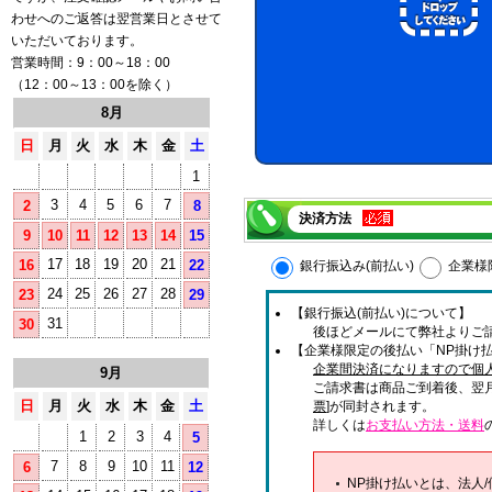
わせへのご返答は翌営業日とさせて
いただいております。
営業時間：9：00～18：00
（12：00～13：00を除く）
8月
日
月
火
水
木
金
土
1
3
4
5
6
7
2
8
決済方法
9
10
11
12
13
14
15
17
18
19
20
21
16
22
銀行振込み(前払い)
企業様
24
25
26
27
28
23
29
【銀行振込(前払い)について】
31
30
後ほどメールにて弊社よりご
【企業様限定の後払い「NP掛け払
企業間決済になりますので個
9月
ご請求書は商品ご到着後、翌
日
月
火
水
木
金
土
票
]が同封されます。
詳しくは
お支払い方法・送料
1
2
3
4
5
7
8
9
10
11
6
12
NP掛け払いとは、法人