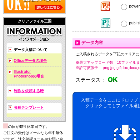
powe
クリアファイル王国
publ
データ内容
データ入稿について
ご入稿されるデータを下記のエリアに
Officeデータの場合
※最大アップロード数：10ファイルま
※許可拡張子： png,jpg,gif,doc,docx,xls,xls
Illustrator
Photoshopの場合
ステータス：
制作を依頼する時
入稿データをここにドロップ
クリックしてもファイル選
各種テンプレート
の日が弊社休業日です。
ご注文の受付はメールなら年中無休
ですが、注文確認メールやお問い合