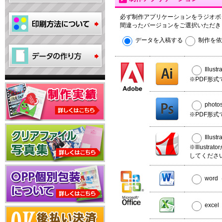
必ず制作アプリケーションをラジオボ
間違ったバージョンをご選択いただき
データを入稿する
制作を依
Illus
※PDF形式
phot
※PDF形式
Illus
※Illust
してくださ
wor
exce