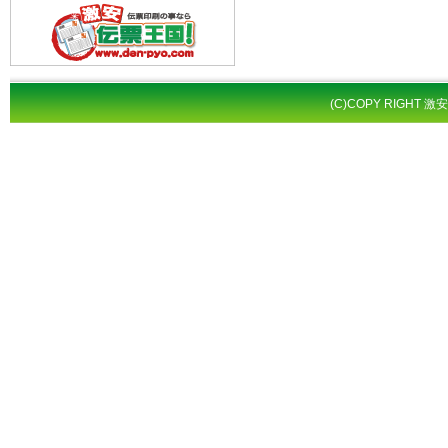
(C)COPY RIGHT 激安