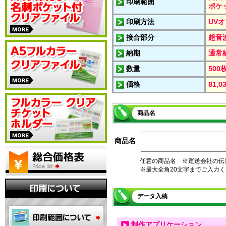
印刷範囲
ポケ
印刷方法
UVオ
接合部分
超音
納期
通常
数量
500
価格
81,
商品名
商品名
任意の商品名 ※運送会社の伝
※最大全角20文字までご入力
データ入稿
制作アプリケーション