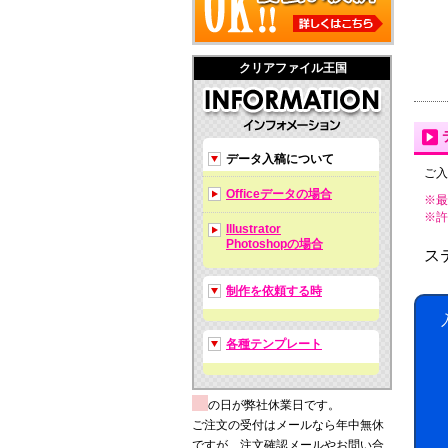
クリアファイル王国
データ入稿について
ご入
Officeデータの場合
※最
※許可拡
Illustrator
Photoshopの場合
ス
制作を依頼する時
各種テンプレート
の日が弊社休業日です。
ご注文の受付はメールなら年中無休
ですが、注文確認メールやお問い合