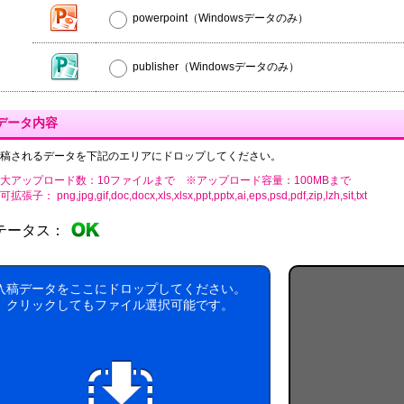
powerpoint（Windowsデータのみ）
publisher（Windowsデータのみ）
データ内容
稿されるデータを下記のエリアにドロップしてください。
大アップロード数：10ファイルまで ※アップロード容量：100MBまで
張子： png,jpg,gif,doc,docx,xls,xlsx,ppt,pptx,ai,eps,psd,pdf,zip,lzh,sit,txt
テータス：
入稿データをここにドロップしてください。
クリックしてもファイル選択可能です。