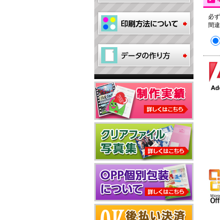
必ず
間違