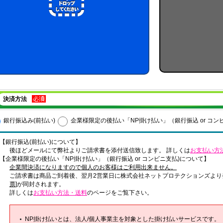
決済方法
銀行振込み(前払い)
企業様限定の後払い「NP掛け払い」（銀行振込 or コン
【銀行振込(前払い)について】
後ほどメールにて弊社よりご請求書を添付送信致します。 詳しくは
お支払い方
【企業様限定の後払い「NP掛け払い」（銀行振込 or コンビニ支払)について】
企業間決済になりますので個人のお客様はご利用出来ません。
ご請求書は商品ご到着後、翌月2営業日に株式会社ネットプロテクションズより
票
]が同封されます。
詳しくは
お支払い方法・送料
のページをご覧下さい。
NP掛け払いとは、法人/個人事業主を対象とした掛け払いサービスです。