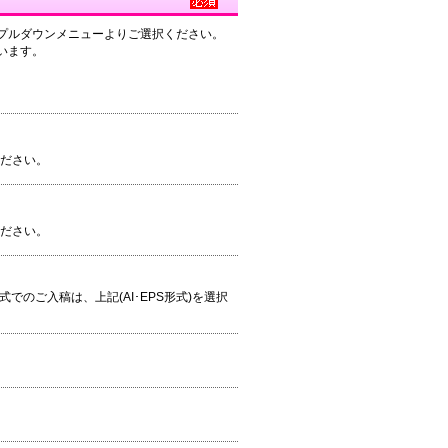
プルダウンメニューよりご選択ください。
います。
ください。
ください。
S形式でのご入稿は、上記(AI･EPS形式)を選択