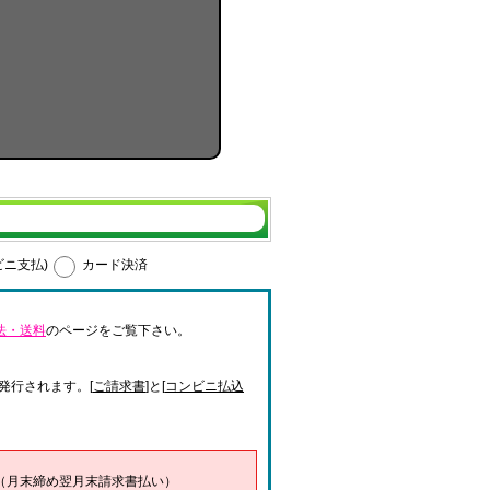
ビニ支払)
カード決済
法・送料
のページをご覧下さい。
発行されます。[
ご請求書
]と[
コンビニ払込
（月末締め翌月末請求書払い）