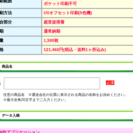
刷範囲
ポケット印刷不可
刷方法
UVオフセット印刷(5色機)
合部分
超音波溶着
期
通常納期
量
1,500枚
格
121,460円(税込・送料1ヶ所込み)
商品名
名
任意の商品名 ※運送会社の伝票に表示される商品の名称をお決めください。
※最大全角20文字までご入力ください。
データ入稿
制作アプリケーション