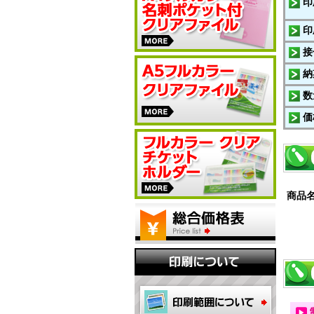
印
印
接
納
数
価
商品