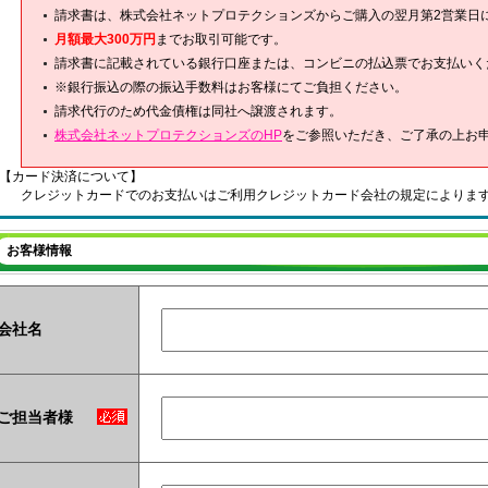
請求書は、株式会社ネットプロテクションズからご購入の翌月第2営業日
月額最大300万円
までお取引可能です。
請求書に記載されている銀行口座または、コンビニの払込票でお支払いく
※銀行振込の際の振込手数料はお客様にてご負担ください。
請求代行のため代金債権は同社へ譲渡されます。
株式会社ネットプロテクションズのHP
をご参照いただき、ご了承の上お
【カード決済について】
クレジットカードでのお支払いはご利用クレジットカード会社の規定によりま
お客様情報
会社名
ご担当者様