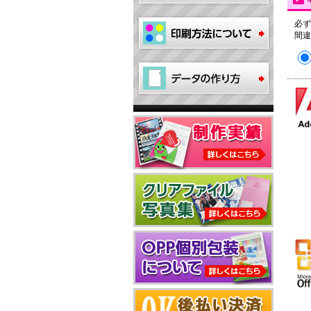
必ず
間違