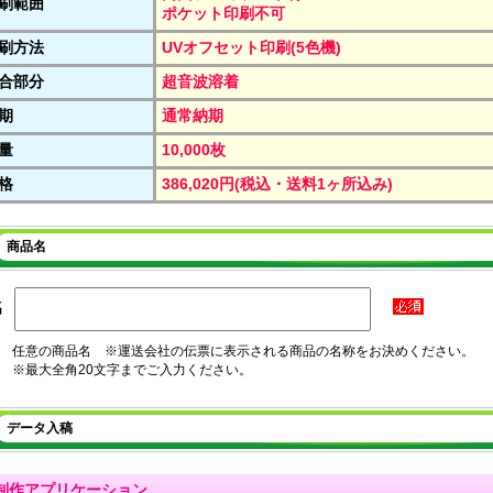
刷範囲
ポケット印刷不可
刷方法
UVオフセット印刷(5色機)
合部分
超音波溶着
期
通常納期
量
10,000枚
格
386,020円(税込・送料1ヶ所込み)
商品名
名
任意の商品名 ※運送会社の伝票に表示される商品の名称をお決めください。
※最大全角20文字までご入力ください。
データ入稿
制作アプリケーション