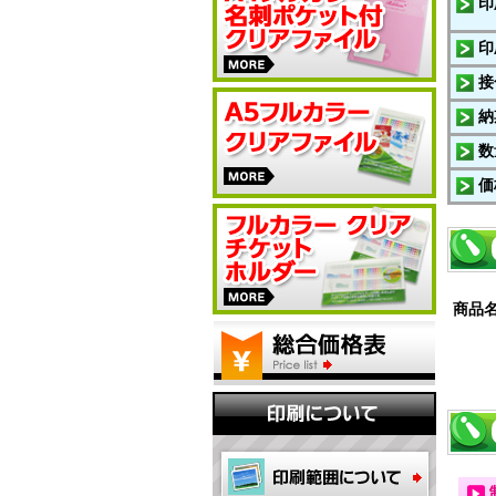
印
印
接
納
数
価
商品