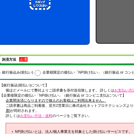
決済方法
銀行振込み(前払い)
企業様限定の後払い「NP掛け払い」（銀行振込 or コン
【銀行振込(前払い)について】
後ほどメールにて弊社よりご請求書を添付送信致します。 詳しくは
お支払い方
【企業様限定の後払い「NP掛け払い」（銀行振込 or コンビニ支払)について】
企業間決済になりますので個人のお客様はご利用出来ません。
ご請求書は商品ご到着後、翌月2営業日に株式会社ネットプロテクションズより
票
]が同封されます。
詳しくは
お支払い方法・送料
のページをご覧下さい。
NP掛け払いとは、法人/個人事業主を対象とした掛け払いサービスです。