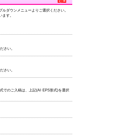
プルダウンメニューよりご選択ください。
います。
ください。
ください。
S形式でのご入稿は、上記(AI･EPS形式)を選択