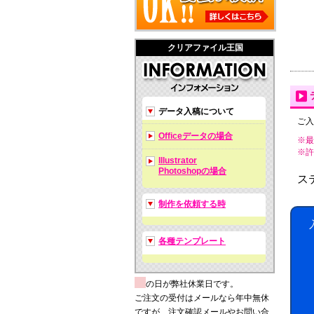
クリアファイル王国
データ入稿について
ご入
Officeデータの場合
※最
※許可拡
Illustrator
Photoshopの場合
ス
制作を依頼する時
各種テンプレート
の日が弊社休業日です。
ご注文の受付はメールなら年中無休
ですが、注文確認メールやお問い合