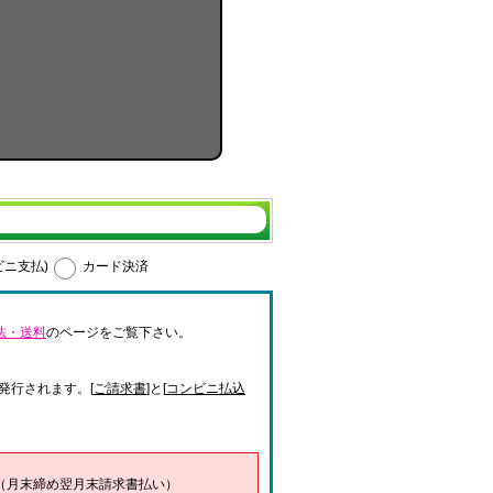
ビニ支払)
カード決済
法・送料
のページをご覧下さい。
発行されます。[
ご請求書
]と[
コンビニ払込
（月末締め翌月末請求書払い）