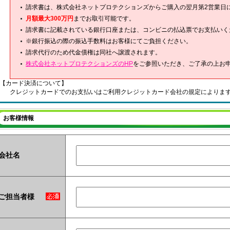
請求書は、株式会社ネットプロテクションズからご購入の翌月第2営業日
月額最大300万円
までお取引可能です。
請求書に記載されている銀行口座または、コンビニの払込票でお支払いく
※銀行振込の際の振込手数料はお客様にてご負担ください。
請求代行のため代金債権は同社へ譲渡されます。
株式会社ネットプロテクションズのHP
をご参照いただき、ご了承の上お
【カード決済について】
クレジットカードでのお支払いはご利用クレジットカード会社の規定によりま
お客様情報
会社名
ご担当者様