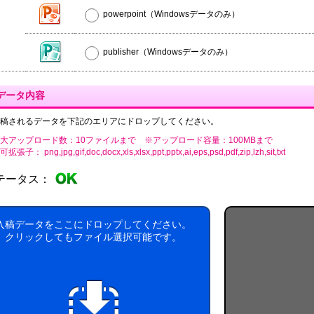
powerpoint（Windowsデータのみ）
publisher（Windowsデータのみ）
データ内容
稿されるデータを下記のエリアにドロップしてください。
大アップロード数：10ファイルまで ※アップロード容量：100MBまで
張子： png,jpg,gif,doc,docx,xls,xlsx,ppt,pptx,ai,eps,psd,pdf,zip,lzh,sit,txt
テータス：
入稿データをここにドロップしてください。
クリックしてもファイル選択可能です。