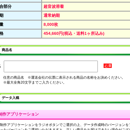
合部分
超音波溶着
期
通常納期
量
8,000枚
格
454,660円(税込・送料1ヶ所込み)
商品名
名
任意の商品名 ※運送会社の伝票に表示される商品の名称をお決めください。
※最大全角20文字までご入力ください。
データ入稿
制作アプリケーション
制作アプリケーションをラジオボタンでご選択の上、データ作成時のバージョンを
ったバージョンをご選択いただきますと、正しい商品をお届けできない場合がござ