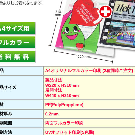
品
A4オリジナルフルカラー印刷 (2種同時ご注文)
製品寸法
W220 x H310mm
品サイズ
展開寸法
W440 x H310mm
材
PP(PolyPropylene)
材厚み
0.2mm
刷範囲
両面フルカラー印刷
刷方法
UVオフセット印刷(5色機)