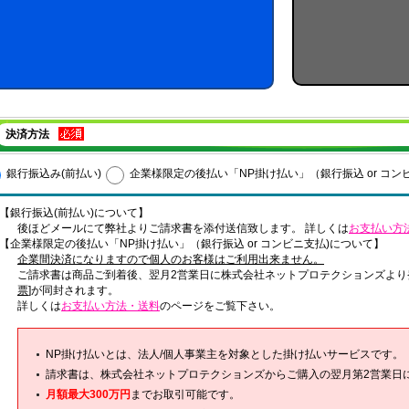
決済方法
銀行振込み(前払い)
企業様限定の後払い「NP掛け払い」（銀行振込 or コン
【銀行振込(前払い)について】
後ほどメールにて弊社よりご請求書を添付送信致します。 詳しくは
お支払い方
【企業様限定の後払い「NP掛け払い」（銀行振込 or コンビニ支払)について】
企業間決済になりますので個人のお客様はご利用出来ません。
ご請求書は商品ご到着後、翌月2営業日に株式会社ネットプロテクションズより
票
]が同封されます。
詳しくは
お支払い方法・送料
のページをご覧下さい。
NP掛け払いとは、法人/個人事業主を対象とした掛け払いサービスです。
請求書は、株式会社ネットプロテクションズからご購入の翌月第2営業日
月額最大300万円
までお取引可能です。