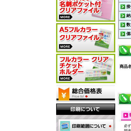
接
納
数
価
商品
必ず
間違