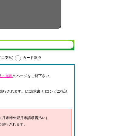
ビニ支払)
カード決済
法・送料
のページをご覧下さい。
発行されます。[
ご請求書
]と[
コンビニ払込
（月末締め翌月末請求書払い）
に発行されます。