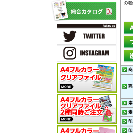
商
商
素
素
印
印