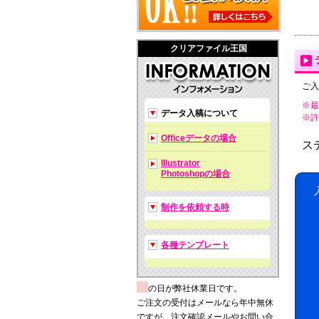
クリアファイル王国
ご入
※最
データ入稿について
※許可拡
Officeデータの場合
ス
Illustrator
Photoshopの場合
制作を依頼する時
各種テンプレート
の日が弊社休業日です。
ご注文の受付はメールなら年中無休
ですが、注文確認メールやお問い合