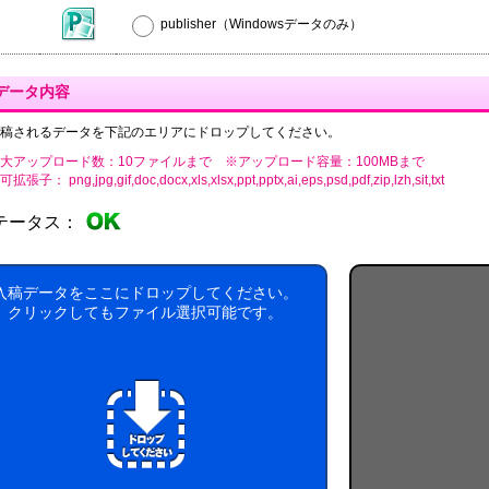
publisher（Windowsデータのみ）
データ内容
稿されるデータを下記のエリアにドロップしてください。
大アップロード数：10ファイルまで ※アップロード容量：100MBまで
張子： png,jpg,gif,doc,docx,xls,xlsx,ppt,pptx,ai,eps,psd,pdf,zip,lzh,sit,txt
テータス：
入稿データをここにドロップしてください。
クリックしてもファイル選択可能です。