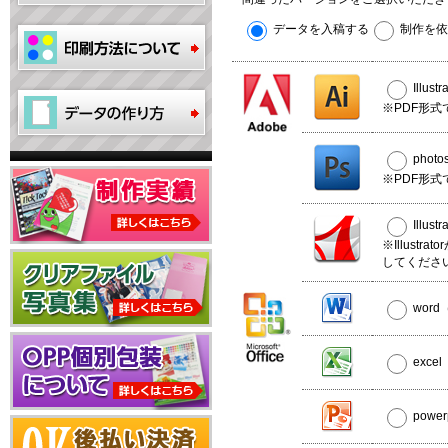
データを入稿する
制作を依
Illus
※PDF形式
phot
※PDF形式
Illus
※Illust
してくださ
wor
exce
powe