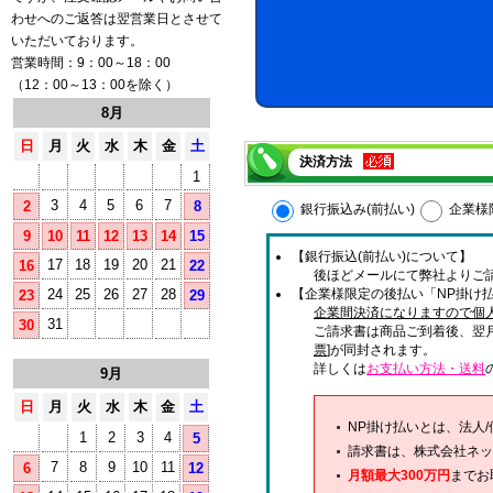
わせへのご返答は翌営業日とさせて
いただいております。
営業時間：9：00～18：00
（12：00～13：00を除く）
8月
日
月
火
水
木
金
土
決済方法
1
3
4
5
6
7
2
8
銀行振込み(前払い)
企業様
9
10
11
12
13
14
15
【銀行振込(前払い)について】
17
18
19
20
21
16
22
後ほどメールにて弊社よりご
24
25
26
27
28
【企業様限定の後払い「NP掛け払
23
29
企業間決済になりますので個
31
30
ご請求書は商品ご到着後、翌
票
]が同封されます。
詳しくは
お支払い方法・送料
9月
日
月
火
水
木
金
土
NP掛け払いとは、法人
1
2
3
4
5
請求書は、株式会社ネッ
7
8
9
10
11
6
12
月額最大300万円
までお