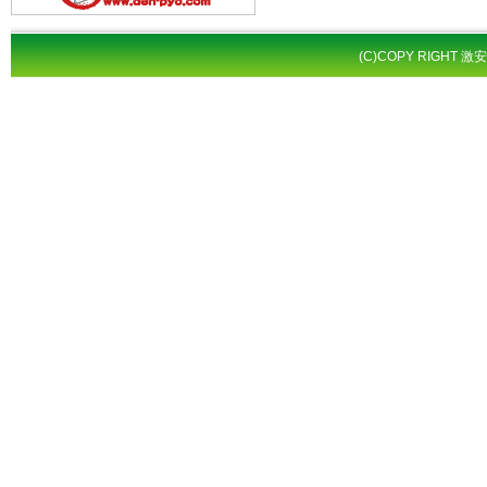
(C)COPY RIGHT 激安