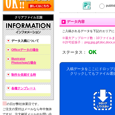
publ
クリアファイル王国
データ内容
ご入稿されるデータを下記のエリアに
※最大アップロード数：10ファイルま
データ入稿について
※許可拡張子： png,jpg,gif,doc,docx,xls,xls
Officeデータの場合
ステータス：
Illustrator
Photoshopの場合
入稿データをここにドロップ
クリックしてもファイル選
制作を依頼する時
各種テンプレート
の日が弊社休業日です。
ご注文の受付はメールなら年中無休
ですが、注文確認メールやお問い合