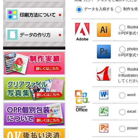
データを入稿する
制作を依
Illus
※PDF形式
phot
※PDF形式
Illus
※Illust
してくださ
wor
exce
powe