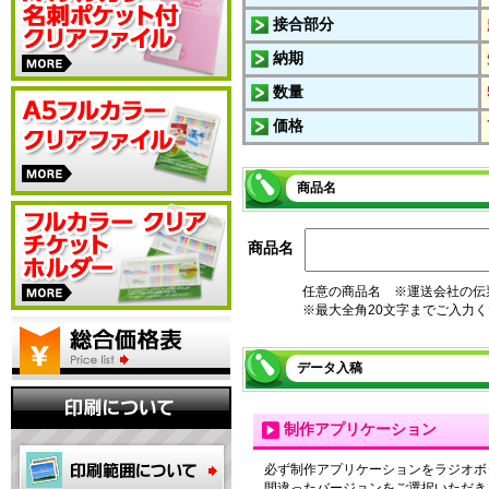
接合部分
納期
数量
価格
商品名
商品名
任意の商品名 ※運送会社の伝
※最大全角20文字までご入力
データ入稿
制作アプリケーション
必ず制作アプリケーションをラジオボ
間違ったバージョンをご選択いただき