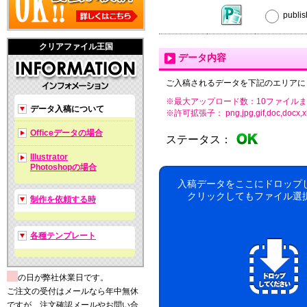
publ
クリアファイル王国
データ内容
ご入稿されるデータを下記のエリアに
※最大アップロード数：10ファイルま
データ入稿について
※許可拡張子： png,jpg,gif,doc,docx,xls,xls
Officeデータの場合
ステータス：
Illustrator
Photoshopの場合
入稿データをここにドロップ
クリックしてもファイル選
制作を依頼する時
各種テンプレート
の日が弊社休業日です。
ご注文の受付はメールなら年中無休
ですが、注文確認メールやお問い合