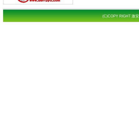
(C)COPY RIGHT 激安