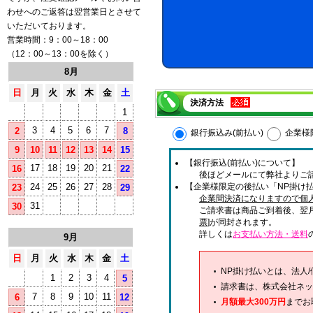
わせへのご返答は翌営業日とさせて
いただいております。
営業時間：9：00～18：00
（12：00～13：00を除く）
8月
日
月
火
水
木
金
土
決済方法
1
3
4
5
6
7
2
8
銀行振込み(前払い)
企業様
9
10
11
12
13
14
15
【銀行振込(前払い)について】
17
18
19
20
21
16
22
後ほどメールにて弊社よりご
24
25
26
27
28
【企業様限定の後払い「NP掛け払
23
29
企業間決済になりますので個
31
30
ご請求書は商品ご到着後、翌
票
]が同封されます。
詳しくは
お支払い方法・送料
9月
日
月
火
水
木
金
土
NP掛け払いとは、法人
1
2
3
4
5
請求書は、株式会社ネッ
7
8
9
10
11
6
12
月額最大300万円
までお