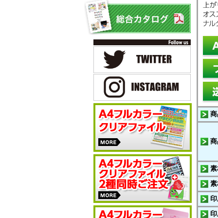
商
商
素
素
印
印