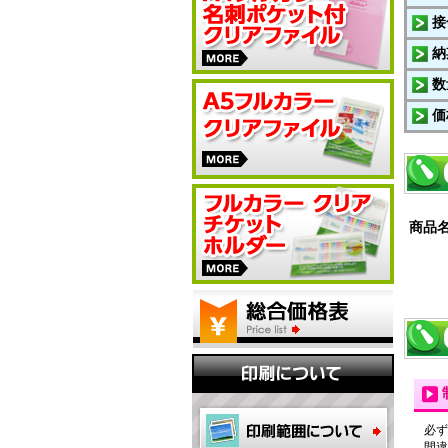
接
納
数
価
商品
必ず
間違