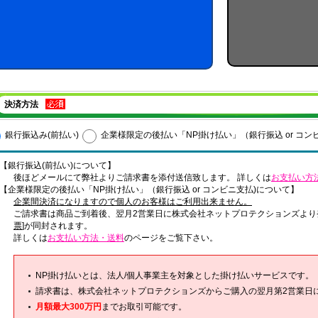
決済方法
銀行振込み(前払い)
企業様限定の後払い「NP掛け払い」（銀行振込 or コン
【銀行振込(前払い)について】
後ほどメールにて弊社よりご請求書を添付送信致します。 詳しくは
お支払い方
【企業様限定の後払い「NP掛け払い」（銀行振込 or コンビニ支払)について】
企業間決済になりますので個人のお客様はご利用出来ません。
ご請求書は商品ご到着後、翌月2営業日に株式会社ネットプロテクションズより
票
]が同封されます。
詳しくは
お支払い方法・送料
のページをご覧下さい。
NP掛け払いとは、法人/個人事業主を対象とした掛け払いサービスです。
請求書は、株式会社ネットプロテクションズからご購入の翌月第2営業日
月額最大300万円
までお取引可能です。