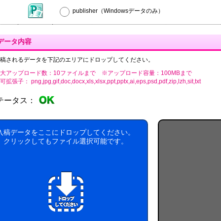
publisher（Windowsデータのみ）
データ内容
稿されるデータを下記のエリアにドロップしてください。
大アップロード数：10ファイルまで ※アップロード容量：100MBまで
張子： png,jpg,gif,doc,docx,xls,xlsx,ppt,pptx,ai,eps,psd,pdf,zip,lzh,sit,txt
テータス：
入稿データをここにドロップしてください。
クリックしてもファイル選択可能です。