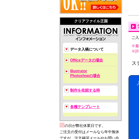
クリアファイル王国
ご入
※最
データ入稿について
※許可拡
Officeデータの場合
ス
Illustrator
Photoshopの場合
制作を依頼する時
各種テンプレート
の日が弊社休業日です。
ご注文の受付はメールなら年中無休
ですが、注文確認メールやお問い合