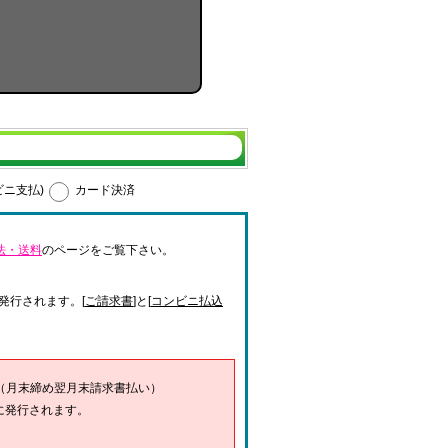
ビニ支払)
カード決済
法・送料
のページをご覧下さい。
発行されます。[
ご請求書
]と[
コンビニ払込
（月末締め翌月末請求書払い）
に発行されます。