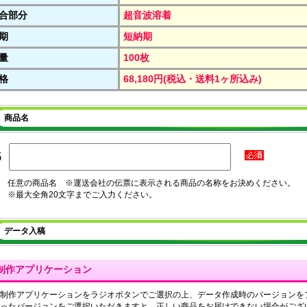
合部分
超音波溶着
期
短納期
量
100枚
格
68,180円(税込・送料1ヶ所込み)
商品名
名
任意の商品名 ※運送会社の伝票に表示される商品の名称をお決めください。
※最大全角20文字までご入力ください。
データ入稿
制作アプリケーション
制作アプリケーションをラジオボタンでご選択の上、データ作成時のバージョンを
ったバージョンをご選択いただきますと、正しい商品をお届けできない場合がござ