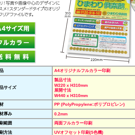
品
A4オリジナルフルカラー印刷
製品寸法
W220 x H310mm
品サイズ
展開寸法
W440 x H310mm
材
PP (PolyPropylene:ポリプロピレン)
材厚み
0.2mm
刷範囲
両面フルカラー印刷
刷方法
UVオフセット印刷(5色機)