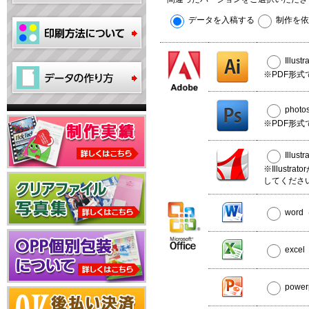
データを入稿する
制作を依
Illus
※PDF形式
phot
※PDF形式
Illus
※Illust
してくださ
wor
exce
powe