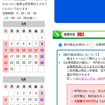
わせへのご返答は翌営業日とさせて
いただいております。
営業時間：9：00～18：00
（12：00～13：00を除く）
8月
日
月
火
水
木
金
土
決済方法
1
3
4
5
6
7
2
8
銀行振込み(前払い)
企業様
9
10
11
12
13
14
15
【銀行振込(前払い)について】
17
18
19
20
21
16
22
後ほどメールにて弊社よりご
24
25
26
27
28
【企業様限定の後払い「NP掛け払
23
29
企業間決済になりますので個
31
30
ご請求書は商品ご到着後、翌
票
]が同封されます。
詳しくは
お支払い方法・送料
9月
日
月
火
水
木
金
土
NP掛け払いとは、法人
1
2
3
4
5
請求書は、株式会社ネッ
7
8
9
10
11
6
12
月額最大300万円
までお