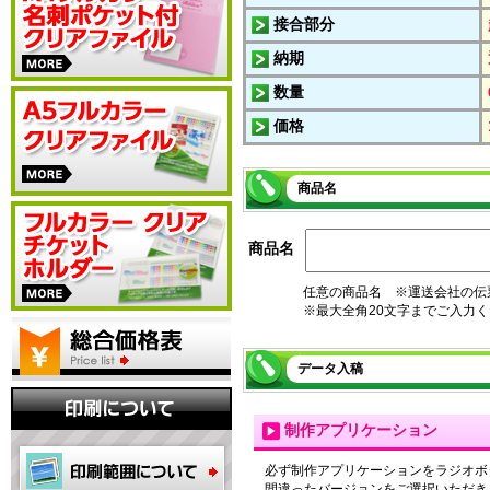
接合部分
納期
数量
価格
商品名
商品名
任意の商品名 ※運送会社の伝
※最大全角20文字までご入力
データ入稿
制作アプリケーション
必ず制作アプリケーションをラジオボ
間違ったバージョンをご選択いただき