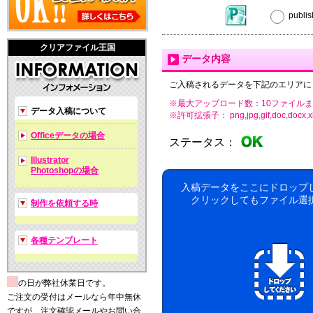
publ
クリアファイル王国
データ内容
ご入稿されるデータを下記のエリアに
※最大アップロード数：10ファイルま
データ入稿について
※許可拡張子： png,jpg,gif,doc,docx,xls,xls
Officeデータの場合
ステータス：
Illustrator
Photoshopの場合
入稿データをここにドロップ
クリックしてもファイル選
制作を依頼する時
各種テンプレート
の日が弊社休業日です。
ご注文の受付はメールなら年中無休
ですが、注文確認メールやお問い合