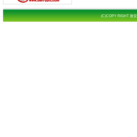
(C)COPY RIGHT 激安