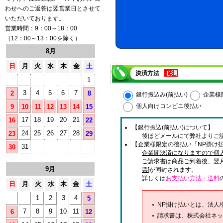
わせへのご返答は翌営業日とさせて
いただいております。
営業時間：9：00～18：00
（12：00～13：00を除く）
8月
日
月
火
水
木
金
土
決済方法
1
3
4
5
6
7
2
8
銀行振込み(前払い)
企業様
個人向けコンビニ後払い
9
10
11
12
13
14
15
17
18
19
20
21
16
22
【銀行振込(前払い)について】
24
25
26
27
28
23
29
後ほどメールにて弊社よりご
【企業様限定の後払い「NP掛け払
31
30
企業間決済になりますので個
ご請求書は商品ご到着後、翌
9月
票
]が同封されます。
詳しくは
お支払い方法・送料
日
月
火
水
木
金
土
1
2
3
4
5
NP掛け払いとは、法人
7
8
9
10
11
6
12
請求書は、株式会社ネッ