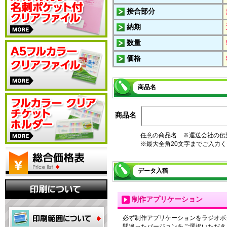
接合部分
納期
数量
価格
商品名
商品名
任意の商品名 ※運送会社の伝
※最大全角20文字までご入力
データ入稿
制作アプリケーション
必ず制作アプリケーションをラジオボ
間違ったバージョンをご選択いただき