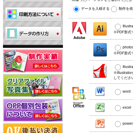
データを入稿する
制作を依
Illus
※PDF形式
phot
※PDF形式
Illus
※Illust
してくださ
wor
exce
powe