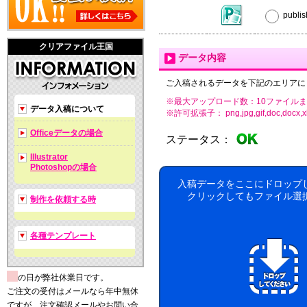
publ
クリアファイル王国
データ内容
ご入稿されるデータを下記のエリアに
※最大アップロード数：10ファイルま
データ入稿について
※許可拡張子： png,jpg,gif,doc,docx,xls,xls
Officeデータの場合
ステータス：
Illustrator
Photoshopの場合
入稿データをここにドロップ
クリックしてもファイル選
制作を依頼する時
各種テンプレート
の日が弊社休業日です。
ご注文の受付はメールなら年中無休
ですが、注文確認メールやお問い合