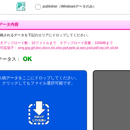
publisher（Windowsデータのみ）
データ内容
稿されるデータを下記のエリアにドロップしてください。
大アップロード数：10ファイルまで ※アップロード容量：100MBまで
張子： png,jpg,gif,doc,docx,xls,xlsx,ppt,pptx,ai,eps,psd,pdf,zip,lzh,sit,txt
テータス：
入稿データをここにドロップしてください。
クリックしてもファイル選択可能です。