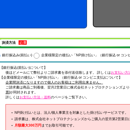
決済方法
銀行振込み(前払い)
企業様限定の後払い「NP掛け払い」（銀行振込 or コン
【銀行振込(前払い)について】
後ほどメールにて弊社よりご請求書を添付送信致します。 詳しくは
お支払い方
【企業様限定の後払い「NP掛け払い」（銀行振込 or コンビニ支払)について】
企業間決済になりますので個人のお客様はご利用出来ません。
ご請求書は商品ご到着後、翌月2営業日に株式会社ネットプロテクションズより
票
]が同封されます。
詳しくは
お支払い方法・送料
のページをご覧下さい。
NP掛け払いとは、法人/個人事業主を対象とした掛け払いサービスです。
請求書は、株式会社ネットプロテクションズからご購入の翌月第2営業日
月額最大300万円
までお取引可能です。