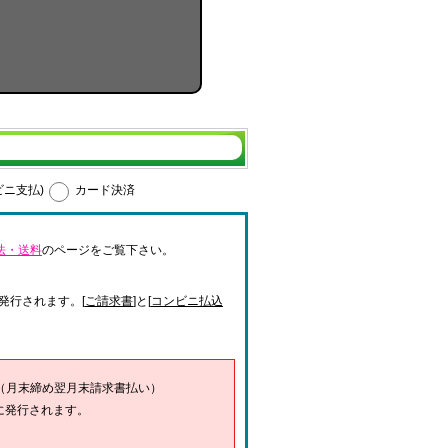
ビニ支払)
カード決済
法・送料
のページをご覧下さい。
発行されます。[
ご請求書
]と[
コンビニ払込
（月末締め翌月末請求書払い）
に発行されます。