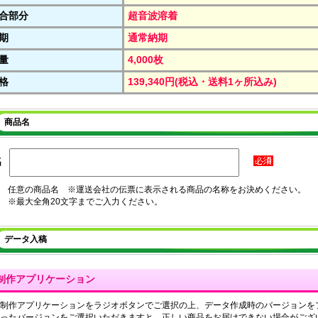
合部分
超音波溶着
期
通常納期
量
4,000枚
格
139,340円(税込・送料1ヶ所込み)
商品名
名
任意の商品名 ※運送会社の伝票に表示される商品の名称をお決めください。
※最大全角20文字までご入力ください。
データ入稿
制作アプリケーション
制作アプリケーションをラジオボタンでご選択の上、データ作成時のバージョンを
ったバージョンをご選択いただきますと、正しい商品をお届けできない場合がござ