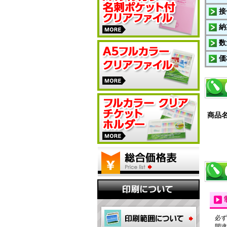
接
納
数
価
商品
必ず
間違