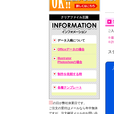
クリアファイル王国
ご入
※最
データ入稿について
※許可拡
Officeデータの場合
ス
Illustrator
Photoshopの場合
制作を依頼する時
各種テンプレート
の日が弊社休業日です。
ご注文の受付はメールなら年中無休
ですが、注文確認メールやお問い合