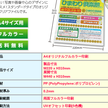
品
A4オリジナルフルカラー印刷
製品寸法
W220 x H310mm
品サイズ
展開寸法
W440 x H310mm
材
PP (PolyPropylene:ポリプロピレン)
材厚み
0.2mm
刷範囲
両面フルカラー印刷
刷方法
UVオフセット印刷(5色機)