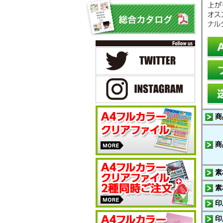
商
商
素
素
印
印