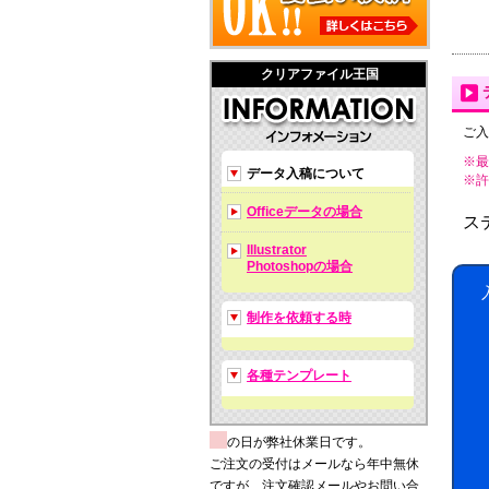
クリアファイル王国
ご入
※最
データ入稿について
※許可拡
Officeデータの場合
ス
Illustrator
Photoshopの場合
制作を依頼する時
各種テンプレート
の日が弊社休業日です。
ご注文の受付はメールなら年中無休
ですが、注文確認メールやお問い合