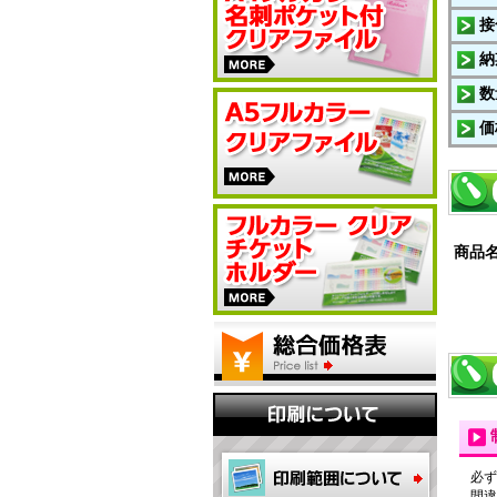
接
納
数
価
商品
必ず
間違