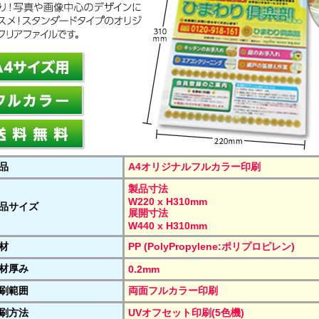
品
A4オリジナルフルカラー印刷
製品寸法
W220 x H310mm
品サイズ
展開寸法
W440 x H310mm
材
PP (PolyPropylene:ポリプロピレン)
材厚み
0.2mm
刷範囲
両面フルカラー印刷
刷方法
UVオフセット印刷(5色機)