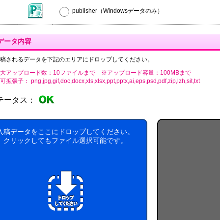
publisher（Windowsデータのみ）
データ内容
稿されるデータを下記のエリアにドロップしてください。
大アップロード数：10ファイルまで ※アップロード容量：100MBまで
張子： png,jpg,gif,doc,docx,xls,xlsx,ppt,pptx,ai,eps,psd,pdf,zip,lzh,sit,txt
テータス：
入稿データをここにドロップしてください。
クリックしてもファイル選択可能です。