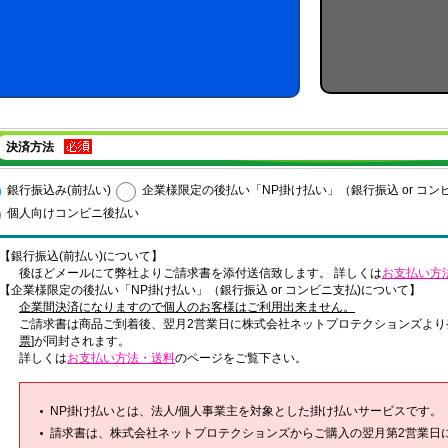
決済方法
銀行振込み(前払い)
企業様限定の後払い「NP掛け払い」（銀行振込 or コン
個人向けコンビニ後払い
【銀行振込(前払い)について】
後ほどメールにて弊社よりご請求書を添付送信致します。 詳しくは
お支払い方
【企業様限定の後払い「NP掛け払い」（銀行振込 or コンビニ支払)について】
企業間決済になりますので個人のお客様はご利用出来ません。
ご請求書は商品ご到着後、翌月2営業日に株式会社ネットプロテクションズより
票
]が同封されます。
詳しくは
お支払い方法・送料
のページをご覧下さい。
NP掛け払いとは、法人/個人事業主を対象とした掛け払いサービスです。
請求書は、株式会社ネットプロテクションズからご購入の翌月第2営業日