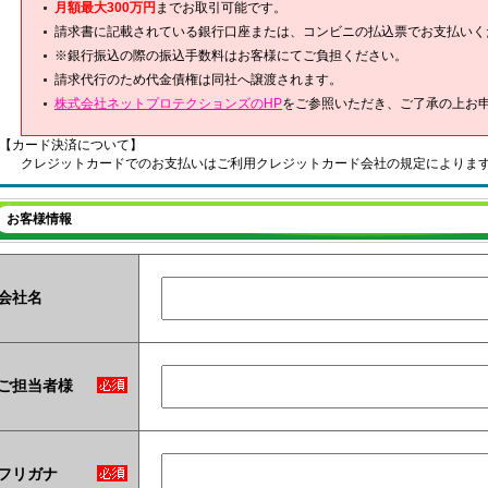
月額最大300万円
までお取引可能です。
請求書に記載されている銀行口座または、コンビニの払込票でお支払いく
※銀行振込の際の振込手数料はお客様にてご負担ください。
請求代行のため代金債権は同社へ譲渡されます。
株式会社ネットプロテクションズのHP
をご参照いただき、ご了承の上お
【カード決済について】
クレジットカードでのお支払いはご利用クレジットカード会社の規定によりま
お客様情報
会社名
ご担当者様
フリガナ