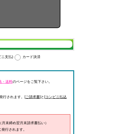
ビニ支払)
カード決済
法・送料
のページをご覧下さい。
発行されます。[
ご請求書
]と[
コンビニ払込
（月末締め翌月末請求書払い）
に発行されます。