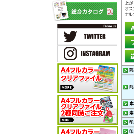
商
商
素
素
印
印