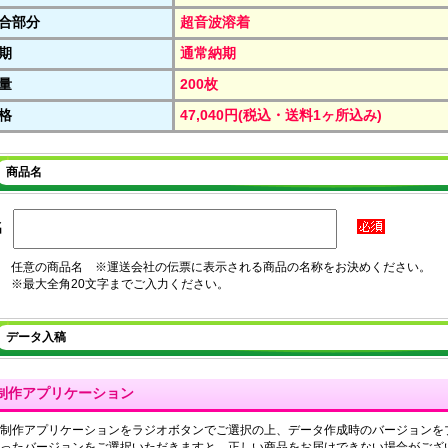
合部分
超音波溶着
期
通常納期
量
200枚
格
47,040円(税込・送料1ヶ所込み)
商品名
名
任意の商品名 ※運送会社の伝票に表示される商品の名称をお決めください。
※最大全角20文字までご入力ください。
データ入稿
制作アプリケーション
制作アプリケーションをラジオボタンでご選択の上、データ作成時のバージョンを
ったバージョンをご選択いただきますと、正しい商品をお届けできない場合がござ