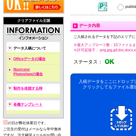
publ
クリアファイル王国
データ内容
ご入稿されるデータを下記のエリアに
※最大アップロード数：10ファイルま
データ入稿について
※許可拡張子： png,jpg,gif,doc,docx,xls,xls
Officeデータの場合
ステータス：
Illustrator
Photoshopの場合
入稿データをここにドロップ
クリックしてもファイル選
制作を依頼する時
各種テンプレート
の日が弊社休業日です。
ご注文の受付はメールなら年中無休
ですが、注文確認メールやお問い合