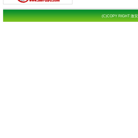
(C)COPY RIGHT 激安