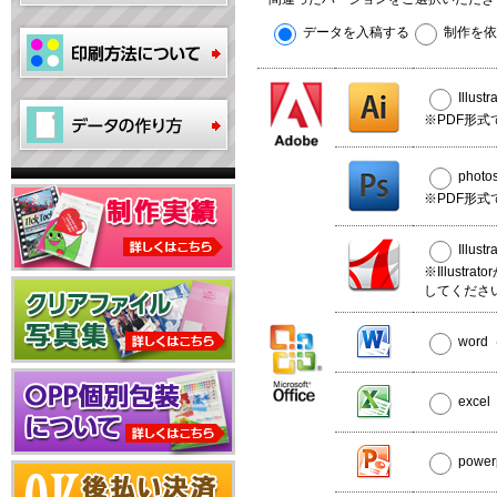
データを入稿する
制作を依
Illus
※PDF形式
phot
※PDF形式
Illus
※Illust
してくださ
wor
exce
powe