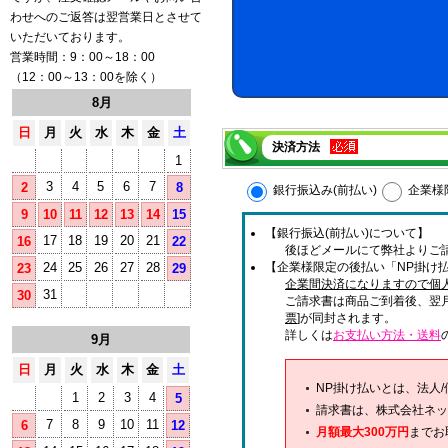
わせへのご返答は翌営業日とさせて
いただいております。
営業時間：9：00～18：00
（12：00～13：00を除く）
8月
日
月
火
水
木
金
土
決済方法
1
3
4
5
6
7
2
8
銀行振込み(前払い)
企業様
9
10
11
12
13
14
15
【銀行振込(前払い)について】
17
18
19
20
21
16
22
後ほどメールにて弊社よりご
24
25
26
27
28
【企業様限定の後払い「NP掛け払
23
29
企業間決済になりますので個
31
30
ご請求書は商品ご到着後、翌
票
]が同封されます。
詳しくは
お支払い方法・送料
9月
日
月
火
水
木
金
土
NP掛け払いとは、法人
1
2
3
4
5
請求書は、株式会社ネッ
7
8
9
10
11
6
12
月額最大300万円
までお