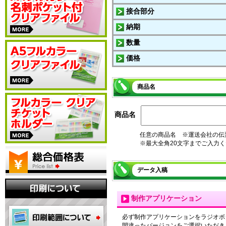
接合部分
納期
数量
価格
商品名
商品名
任意の商品名 ※運送会社の伝
※最大全角20文字までご入力
データ入稿
制作アプリケーション
必ず制作アプリケーションをラジオボ
間違ったバージョンをご選択いただき