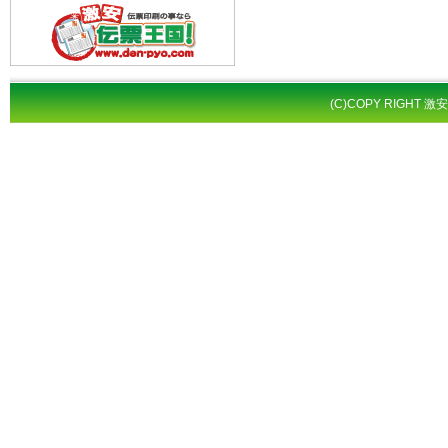
(C)COPY RIGHT 激安