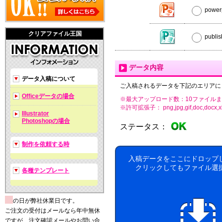
powe
クリアファイル王国
publ
データ内容
データ入稿について
ご入稿されるデータを下記のエリアに
Officeデータの場合
※最大アップロード数：10ファイルま
※許可拡張子： png,jpg,gif,doc,docx,xls,xls
Illustrator
Photoshopの場合
ステータス：
制作を依頼する時
入稿データをここにドロップ
クリックしてもファイル選
各種テンプレート
の日が弊社休業日です。
ご注文の受付はメールなら年中無休
ですが、注文確認メールやお問い合