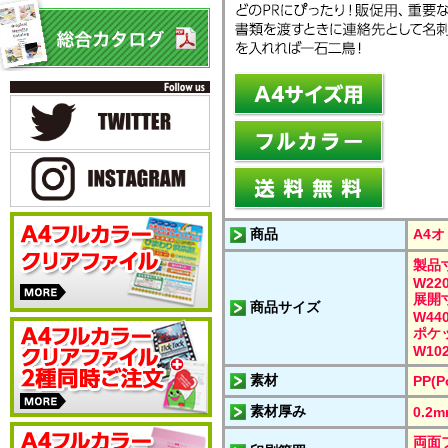
商品
A4
製品
W220
展開
商品サイズ
W440
ポケ
W102
素材
PP(P
素材厚み
0.2
両面