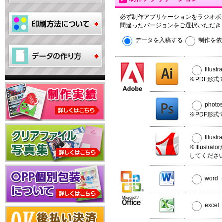
必ず制作アプリケーションをラジオボ
間違ったバージョンをご選択いただき
データを入稿する
制作を依
Illus
※PDF形式
phot
※PDF形式
Illus
※Illust
してくださ
wor
exce