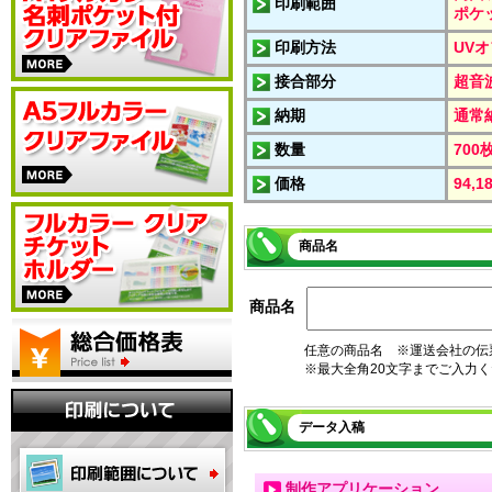
印刷範囲
ポケ
印刷方法
UVオ
接合部分
超音
納期
通常
数量
700
価格
94,
商品名
商品名
任意の商品名 ※運送会社の伝
※最大全角20文字までご入力
データ入稿
制作アプリケーション