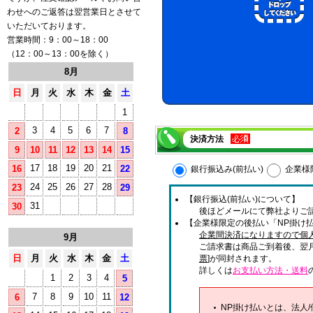
わせへのご返答は翌営業日とさせて
いただいております。
営業時間：9：00～18：00
（12：00～13：00を除く）
8月
日
月
火
水
木
金
土
1
3
4
5
6
7
2
8
決済方法
9
10
11
12
13
14
15
17
18
19
20
21
16
22
銀行振込み(前払い)
企業様
24
25
26
27
28
23
29
【銀行振込(前払い)について】
31
30
後ほどメールにて弊社よりご
【企業様限定の後払い「NP掛け払
企業間決済になりますので個
9月
ご請求書は商品ご到着後、翌
日
月
火
水
木
金
土
票
]が同封されます。
詳しくは
お支払い方法・送料
1
2
3
4
5
7
8
9
10
11
6
12
NP掛け払いとは、法人