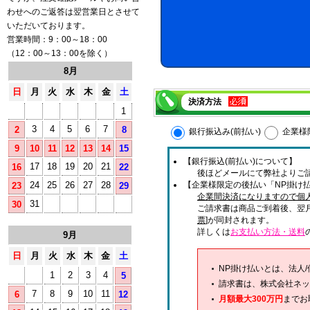
わせへのご返答は翌営業日とさせて
いただいております。
営業時間：9：00～18：00
（12：00～13：00を除く）
8月
日
月
火
水
木
金
土
決済方法
1
3
4
5
6
7
2
8
銀行振込み(前払い)
企業様
9
10
11
12
13
14
15
【銀行振込(前払い)について】
17
18
19
20
21
16
22
後ほどメールにて弊社よりご
24
25
26
27
28
【企業様限定の後払い「NP掛け払
23
29
企業間決済になりますので個
31
30
ご請求書は商品ご到着後、翌
票
]が同封されます。
詳しくは
お支払い方法・送料
9月
日
月
火
水
木
金
土
NP掛け払いとは、法人
1
2
3
4
5
請求書は、株式会社ネッ
7
8
9
10
11
6
12
月額最大300万円
までお