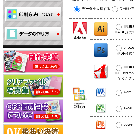
データを入稿する
制作を依
Illus
※PDF形式
phot
※PDF形式
Illus
※Illust
してくださ
wor
exce
powe