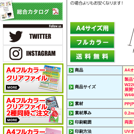
商品
A4
製品
W22
商品サイズ
展開
W44
素材
PP(P
素材厚み
0.2
印刷範囲
両面
印刷方法
UV