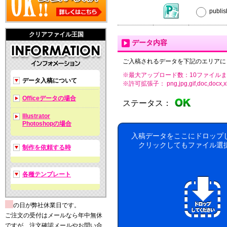
publ
クリアファイル王国
データ内容
ご入稿されるデータを下記のエリアに
※最大アップロード数：10ファイルま
データ入稿について
※許可拡張子： png,jpg,gif,doc,docx,xls,xls
Officeデータの場合
ステータス：
Illustrator
Photoshopの場合
入稿データをここにドロップ
クリックしてもファイル選
制作を依頼する時
各種テンプレート
の日が弊社休業日です。
ご注文の受付はメールなら年中無休
ですが、注文確認メールやお問い合