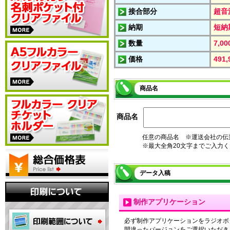
接合部分
超音
納期
短納
数量
7,0
価格
491
商品名
商品名
任意の商品名 ※運送会社の伝
※最大全角20文字までご入力
データ入稿
制作アプリケーション
必ず制作アプリケーションをラジオボ
間違ったバージョンをご選択いただき