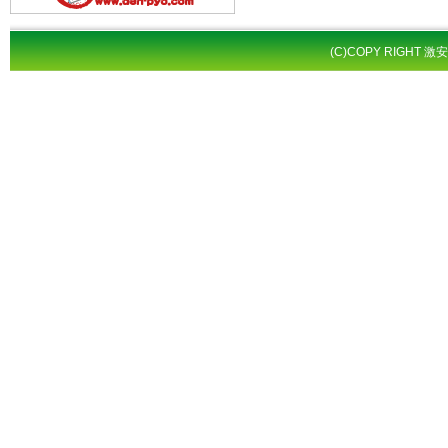
(C)COPY RIGHT 激安