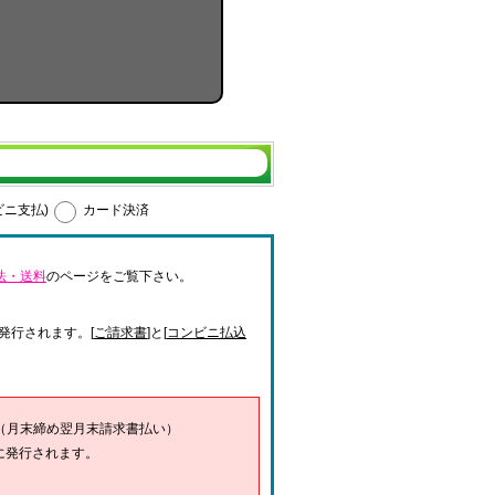
ビニ支払)
カード決済
法・送料
のページをご覧下さい。
発行されます。[
ご請求書
]と[
コンビニ払込
（月末締め翌月末請求書払い）
に発行されます。