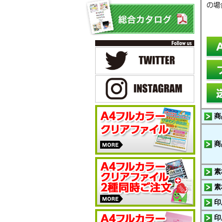
商
商
素
素
印
印