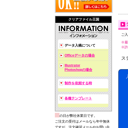
クリアファイル王国
ご入
※最
データ入稿について
※許可拡
Officeデータの場合
ス
Illustrator
Photoshopの場合
制作を依頼する時
各種テンプレート
の日が弊社休業日です。
ご注文の受付はメールなら年中無休
ですが、注文確認メールやお問い合