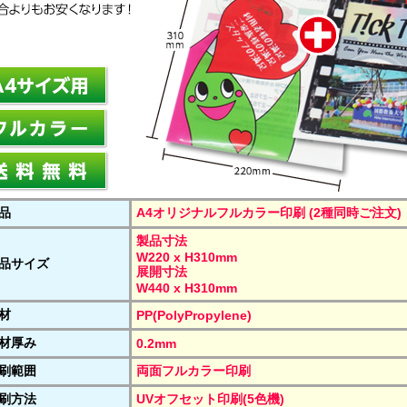
品
A4オリジナルフルカラー印刷 (2種同時ご注文)
製品寸法
W220 x H310mm
品サイズ
展開寸法
W440 x H310mm
材
PP(PolyPropylene)
材厚み
0.2mm
刷範囲
両面フルカラー印刷
刷方法
UVオフセット印刷(5色機)