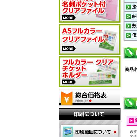
接
納
数
価
商品
必ず
間違