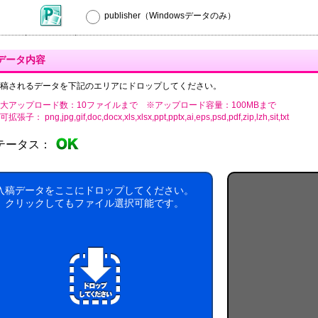
publisher（Windowsデータのみ）
データ内容
稿されるデータを下記のエリアにドロップしてください。
大アップロード数：10ファイルまで ※アップロード容量：100MBまで
張子： png,jpg,gif,doc,docx,xls,xlsx,ppt,pptx,ai,eps,psd,pdf,zip,lzh,sit,txt
テータス：
入稿データをここにドロップしてください。
クリックしてもファイル選択可能です。