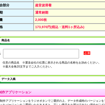
合部分
超音波溶着
期
通常納期
量
2,000枚
格
173,970円(税込・送料1ヶ所込み)
商品名
名
任意の商品名 ※運送会社の伝票に表示される商品の名称をお決めください。
※最大全角20文字までご入力ください。
データ入稿
制作アプリケーション
制作アプリケーションをラジオボタンでご選択の上、データ作成時のバージョンを
ったバージョンをご選択いただきますと、正しい商品をお届けできない場合がござ